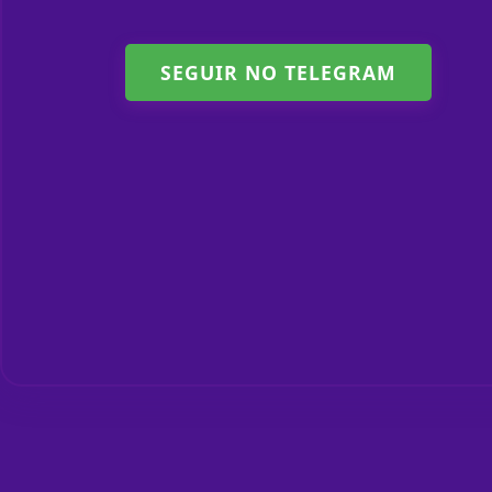
SEGUIR NO TELEGRAM