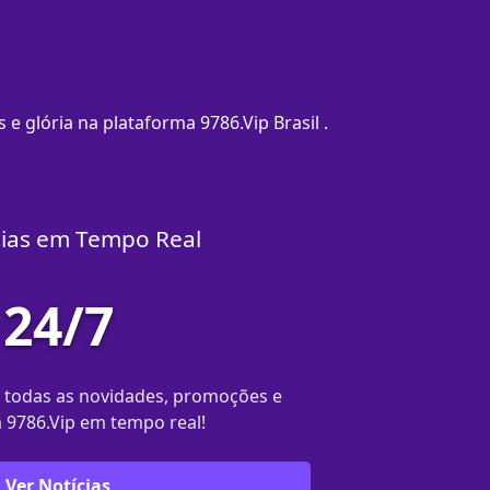
e glória na plataforma 9786.Vip Brasil .
cias em Tempo Real
24/7
e todas as novidades, promoções e
 9786.Vip em tempo real!
Ver Notícias