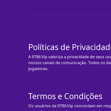
Políticas de Privacida
A 9786.Vip valoriza a privacidade de seus 
nossos canais de comunicação. Todos os dad
jogadores.
Termos e Condições
Os usuários da 9786.Vip concordam em respe