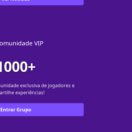
Comunidade VIP
1000+
unidade exclusiva de jogadores e
rtilhe experiências!
Entrar Grupo