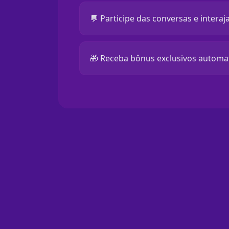
💬 Participe das conversas e interaj
🎁 Receba bônus exclusivos autom