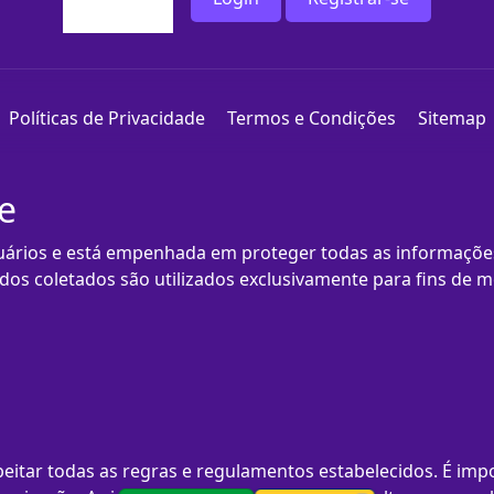
Políticas de Privacidade
Termos e Condições
Sitemap
de
usuários e está empenhada em proteger todas as informaçõe
os coletados são utilizados exclusivamente para fins de m
itar todas as regras e regulamentos estabelecidos. É impo