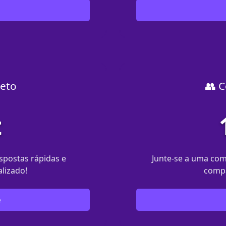
reto
👥 
t
espostas rápidas e
Junte-se a uma com
lizado!
compa
e