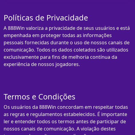
Políticas de Privacidade
A 888Win valoriza a privacidade de seus usuários e está
empenhada em proteger todas as informações
pessoais fornecidas durante o uso de nossos canais de
comunicação. Todos os dados coletados são utilizados
exclusivamente para fins de melhoria contínua da
experiência de nossos jogadores.
Termos e Condições
Os usuários da 888Win concordam em respeitar todas
as regras e regulamentos estabelecidos. É importante
ler e entender todos os termos antes de participar de
nossos canais de comunicação. A violação destes