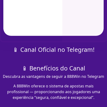
📱 Canal Oficial no Telegram!
📱 Benefícios do Canal
Descubra as vantagens de seguir a 888Win no Telegram
A 888Win oferece o sistema de apostas mais
profissional — proporcionando aos jogadores uma
experiência “segura, confiável e excepcional”.