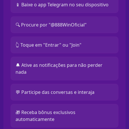
📱 Baixe o app Telegram no seu dispositivo
🔍 Procure por "@888WinOficial"
👆 Toque em "Entrar" ou "Join"
🔔 Ative as notificações para não perder
nada
💬 Participe das conversas e interaja
🎁 Receba bônus exclusivos
automaticamente