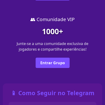
👥 Comunidade VIP
1000+
Junte-se a uma comunidade exclusiva de
jogadores e compartilhe experiências!
Entrar Grupo
📱 Como Seguir no Telegram