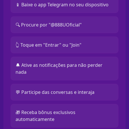
📱 Baixe o app Telegram no seu dispositivo
🔍 Procure por "@888UOficial"
👆 Toque em "Entrar" ou "Join"
🔔 Ative as notificações para não perder
nada
💬 Participe das conversas e interaja
🎁 Receba bônus exclusivos
automaticamente