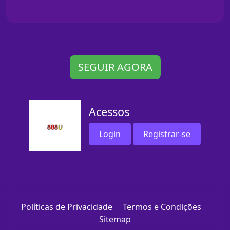
SEGUIR AGORA
Acessos
Login
Registrar-se
Políticas de Privacidade
Termos e Condições
Sitemap