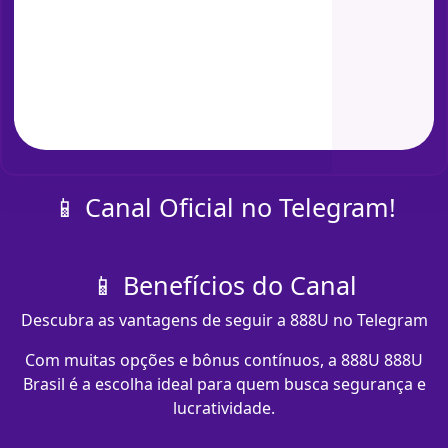
📱 Canal Oficial no Telegram!
📱 Benefícios do Canal
Descubra as vantagens de seguir a 888U no Telegram
Com muitas opções e bônus contínuos, a 888U 888U
Brasil é a escolha ideal para quem busca segurança e
lucratividade.