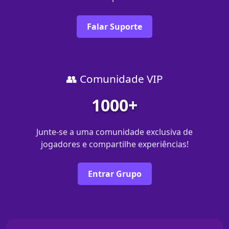
Falar Suporte
👥 Comunidade VIP
1000+
Junte-se a uma comunidade exclusiva de
jogadores e compartilhe experiências!
Entrar Grupo