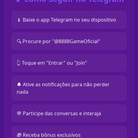
📱 Baixe o app Telegram no seu dispositivo
🔍 Procure por "@8888GameOficial"
👆 Toque em "Entrar" ou "Join"
🔔 Ative as notificações para não perder
nada
💬 Participe das conversas e interaja
🎁 Receba bônus exclusivos