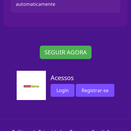
automaticamente
SEGUIR AGORA
Acessos
Login
Registrar-se