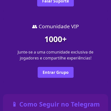
Falar Suporte
👥 Comunidade VIP
1000+
Junte-se a uma comunidade exclusiva de
jogadores e compartilhe experiências!
Entrar Grupo
📱 Como Seguir no Telegram