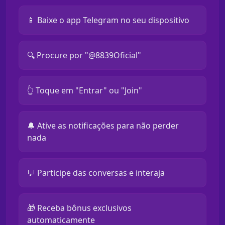
📱 Baixe o app Telegram no seu dispositivo
🔍 Procure por "@8839Oficial"
👆 Toque em "Entrar" ou "Join"
🔔 Ative as notificações para não perder
nada
💬 Participe das conversas e interaja
🎁 Receba bônus exclusivos
automaticamente