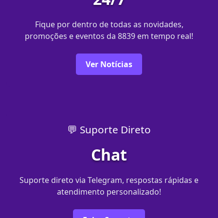
Fique por dentro de todas as novidades,
promoções e eventos da 8839 em tempo real!
Ver Notícias
💬 Suporte Direto
Chat
Suporte direto via Telegram, respostas rápidas e
atendimento personalizado!