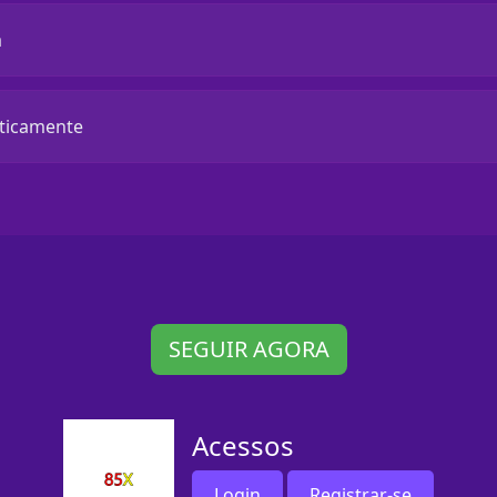
a
aticamente
SEGUIR AGORA
Acessos
Login
Registrar-se