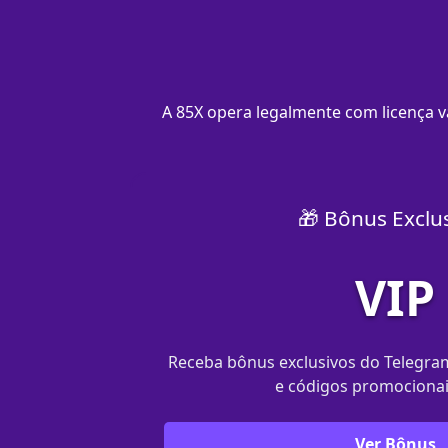
A 85X opera legalmente com licença v
🎁 Bônus Exclu
VIP
Receba bônus exclusivos do Telegra
e códigos promocionai
Ver Bônus