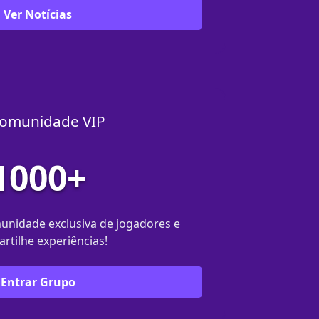
Ver Notícias
Comunidade VIP
1000+
unidade exclusiva de jogadores e
rtilhe experiências!
Entrar Grupo