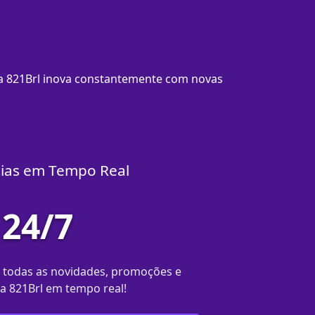
— a 821Brl inova constantemente com novas
cias em Tempo Real
24/7
e todas as novidades, promoções e
a 821Brl em tempo real!