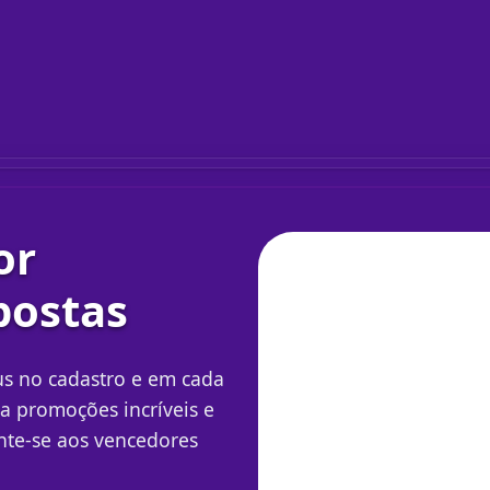
or
postas
us no cadastro e em cada
a promoções incríveis e
unte-se aos vencedores