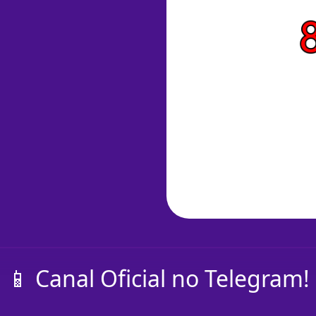
📱 Canal Oficial no Telegram!