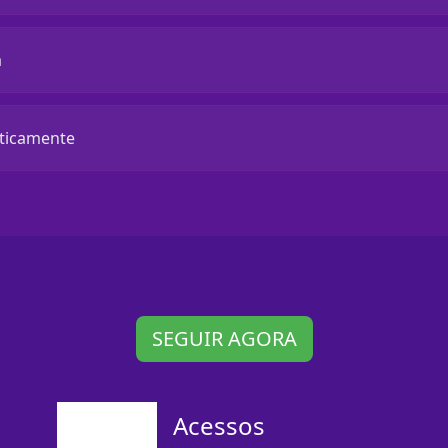
a
aticamente
SEGUIR AGORA
Acessos