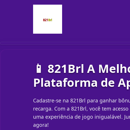
📱 821Brl A Melh
Plataforma de A
Cadastre-se na 821Brl para ganhar bôn
recarga. Com a 821Brl, você tem acesso 
uma experiência de jogo inigualável. J
agora!