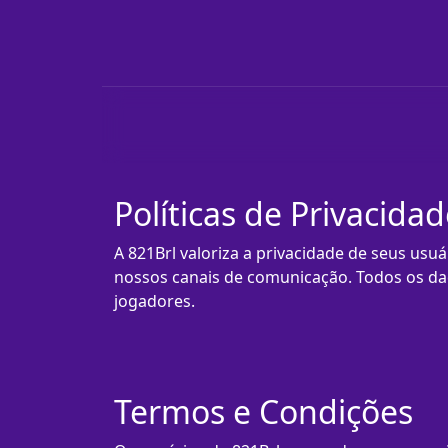
Políticas de Privacida
A 821Brl valoriza a privacidade de seus us
nossos canais de comunicação. Todos os dad
jogadores.
Termos e Condições