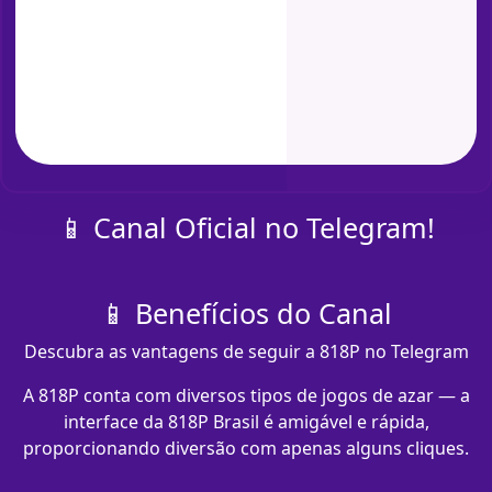
📱 Canal Oficial no Telegram!
📱 Benefícios do Canal
Descubra as vantagens de seguir a 818P no Telegram
A 818P conta com diversos tipos de jogos de azar — a
interface da 818P Brasil é amigável e rápida,
proporcionando diversão com apenas alguns cliques.