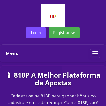
Login
Registrar-se
Menu
📱 818P A Melhor Plataforma
de Apostas
Cadastre-se na 818P para ganhar bônus no
cadastro e em cada recarga. Com a 818P, você