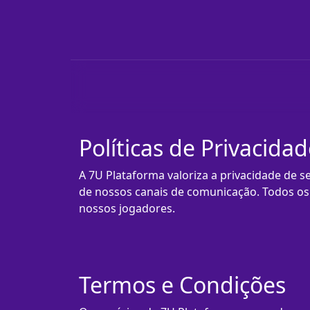
Políticas de Privacida
A 7U Plataforma valoriza a privacidade de 
de nossos canais de comunicação. Todos os 
nossos jogadores.
Termos e Condições