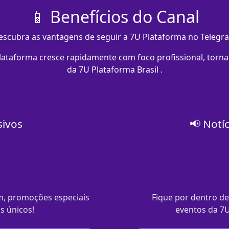
📱 Benefícios do Canal
escubra as vantagens de seguir a 7U Plataforma no Telegr
taforma cresce rapidamente com foco profissional, torna
da 7U Plataforma Brasil .
sivos
📢 Notí
m, promoções especiais
Fique por dentro d
s únicos!
eventos da 7