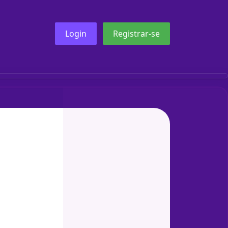
Login
Registrar-se