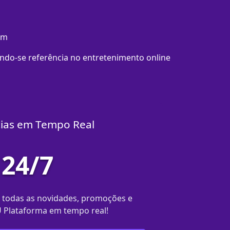
am
ndo-se referência no entretenimento online
cias em Tempo Real
24/7
e todas as novidades, promoções e
U Plataforma em tempo real!