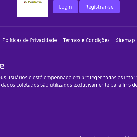
Login
Registrar-se
Políticas de Privacidade
Termos e Condições
Sitemap
de
seus usuários e está empenhada em proteger todas as info
dados coletados são utilizados exclusivamente para fins d