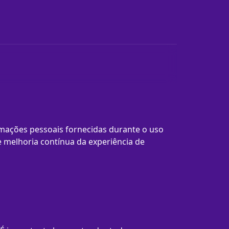
rmações pessoais fornecidas durante o uso
e melhoria contínua da experiência de