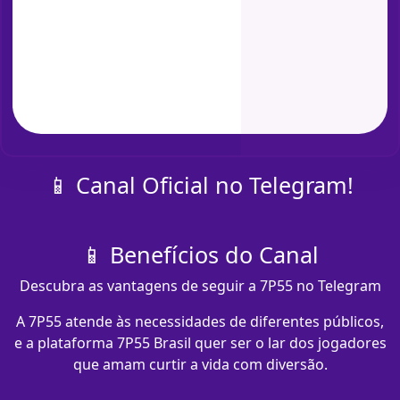
📱 Canal Oficial no Telegram!
📱 Benefícios do Canal
Descubra as vantagens de seguir a 7P55 no Telegram
A 7P55 atende às necessidades de diferentes públicos,
e a plataforma 7P55 Brasil quer ser o lar dos jogadores
que amam curtir a vida com diversão.