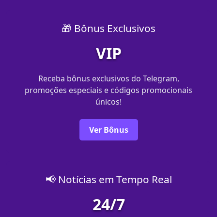
🎁 Bônus Exclusivos
VIP
Receba bônus exclusivos do Telegram,
promoções especiais e códigos promocionais
únicos!
Ver Bônus
📢 Notícias em Tempo Real
24/7