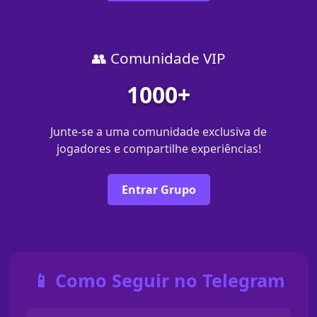
👥 Comunidade VIP
1000+
Junte-se a uma comunidade exclusiva de
jogadores e compartilhe experiências!
Entrar Grupo
📱 Como Seguir no Telegram