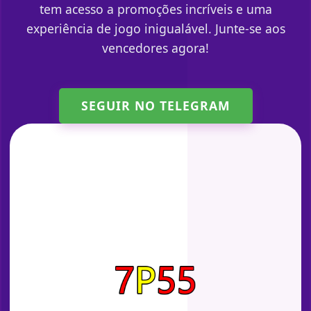
tem acesso a promoções incríveis e uma
experiência de jogo inigualável. Junte-se aos
vencedores agora!
SEGUIR NO TELEGRAM