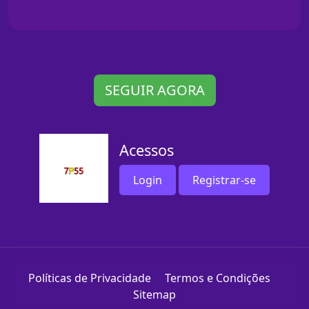
SEGUIR AGORA
Acessos
Login
Registrar-se
Políticas de Privacidade
Termos e Condições
Sitemap