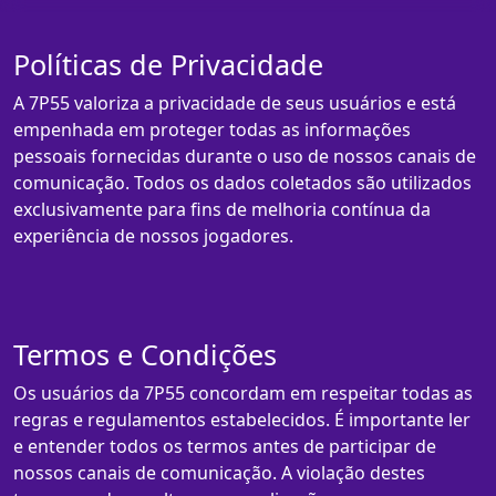
Políticas de Privacidade
A 7P55 valoriza a privacidade de seus usuários e está
empenhada em proteger todas as informações
pessoais fornecidas durante o uso de nossos canais de
comunicação. Todos os dados coletados são utilizados
exclusivamente para fins de melhoria contínua da
experiência de nossos jogadores.
Termos e Condições
Os usuários da 7P55 concordam em respeitar todas as
regras e regulamentos estabelecidos. É importante ler
e entender todos os termos antes de participar de
nossos canais de comunicação. A violação destes