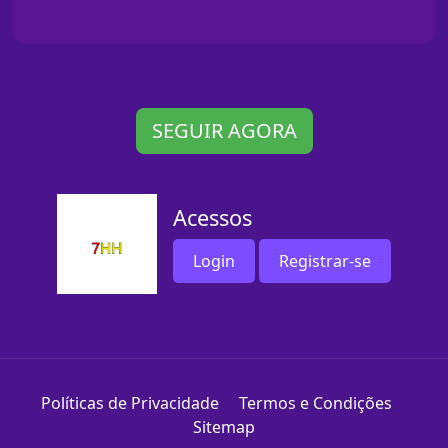
SEGUIR AGORA
Acessos
Login
Registrar-se
Políticas de Privacidade
Termos e Condições
Sitemap