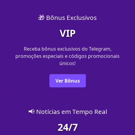
🎁 Bônus Exclusivos
VIP
Receba bônus exclusivos do Telegram,
promoções especiais e códigos promocionais
únicos!
Ver Bônus
📢 Notícias em Tempo Real
24/7