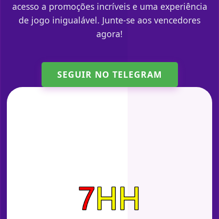
acesso a promoções incríveis e uma experiência
de jogo inigualável. Junte-se aos vencedores
agora!
SEGUIR NO TELEGRAM