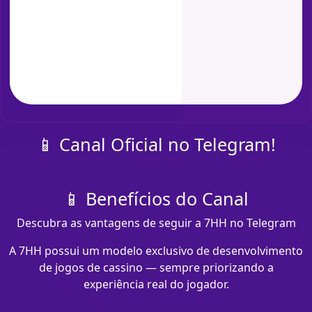
📱 Canal Oficial no Telegram!
📱 Benefícios do Canal
Descubra as vantagens de seguir a 7HH no Telegram
A 7HH possui um modelo exclusivo de desenvolvimento
de jogos de cassino — sempre priorizando a
experiência real do jogador.