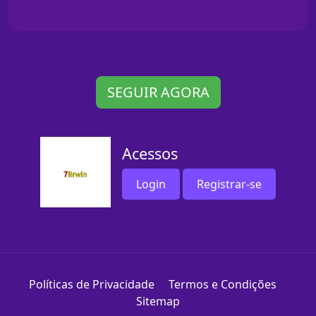
SEGUIR AGORA
Acessos
Login
Registrar-se
Políticas de Privacidade
Termos e Condições
Sitemap