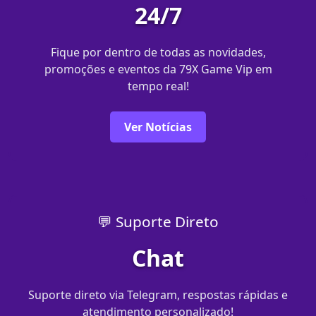
24/7
Fique por dentro de todas as novidades,
promoções e eventos da 79X Game Vip em
tempo real!
Ver Notícias
💬 Suporte Direto
Chat
Suporte direto via Telegram, respostas rápidas e
atendimento personalizado!