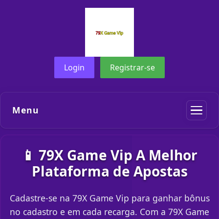
Login
Registrar-se
Menu
📱 79X Game Vip A Melhor
Plataforma de Apostas
Cadastre-se na 79X Game Vip para ganhar bônus
no cadastro e em cada recarga. Com a 79X Game