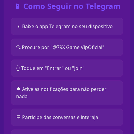
📱 Como Seguir no Telegram
📱 Baixe o app Telegram no seu dispositivo
🔍 Procure por "@79X Game VipOficial"
👆 Toque em "Entrar" ou "Join"
🔔 Ative as notificações para não perder
nada
💬 Participe das conversas e interaja