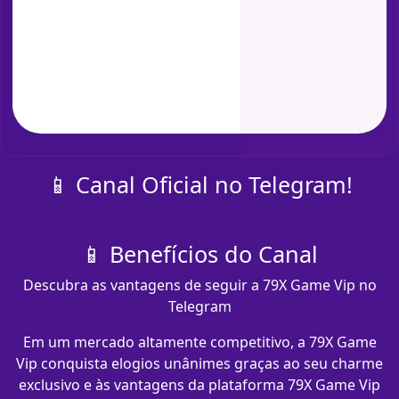
📱 Canal Oficial no Telegram!
📱 Benefícios do Canal
Descubra as vantagens de seguir a 79X Game Vip no
Telegram
Em um mercado altamente competitivo, a 79X Game
Vip conquista elogios unânimes graças ao seu charme
exclusivo e às vantagens da plataforma 79X Game Vip