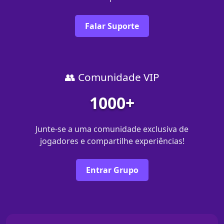
Falar Suporte
👥 Comunidade VIP
1000+
Junte-se a uma comunidade exclusiva de
jogadores e compartilhe experiências!
Entrar Grupo