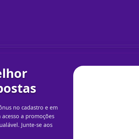
elhor
postas
ônus no cadastro e em
m acesso a promoções
ualável. Junte-se aos