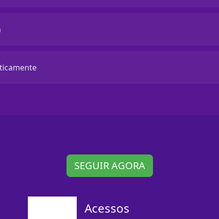
a
aticamente
SEGUIR AGORA
Acessos