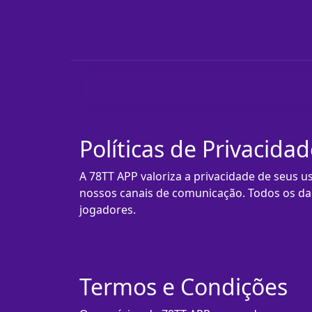
Políticas de Privacida
A 78TT APP valoriza a privacidade de seus 
nossos canais de comunicação. Todos os dad
jogadores.
Termos e Condições