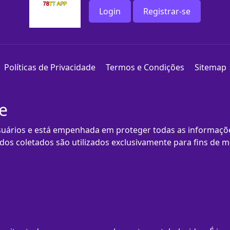
Login
Registrar-se
Políticas de Privacidade
Termos e Condições
Sitemap
de
usuários e está empenhada em proteger todas as informaçõ
os coletados são utilizados exclusivamente para fins de m