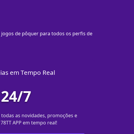
 e jogos de pôquer para todos os perfis de
cias em Tempo Real
24/7
e todas as novidades, promoções e
 78TT APP em tempo real!