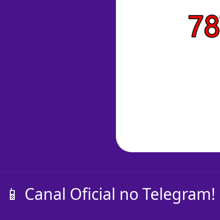
📱 Canal Oficial no Telegram!