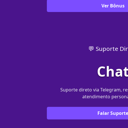
Ver Bônus
💬 Suporte Di
Cha
Suporte direto via Telegram, r
atendimento persona
Falar Suport