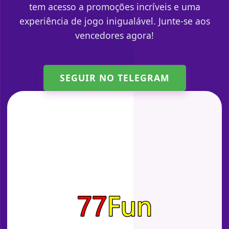
tem acesso a promoções incríveis e uma
experiência de jogo inigualável. Junte-se aos
vencedores agora!
SEGUIR NO TELEGRAM