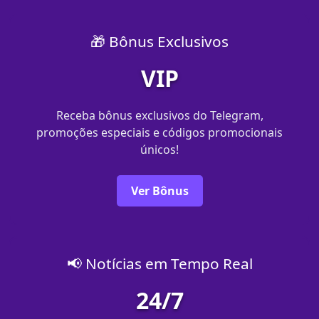
🎁 Bônus Exclusivos
VIP
Receba bônus exclusivos do Telegram,
promoções especiais e códigos promocionais
únicos!
Ver Bônus
📢 Notícias em Tempo Real
24/7