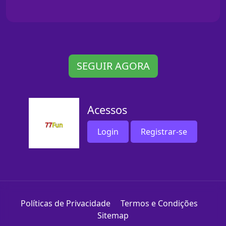
SEGUIR AGORA
Acessos
Login
Registrar-se
Políticas de Privacidade
Termos e Condições
Sitemap