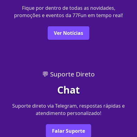
Fique por dentro de todas as novidades,
promoções e eventos da 77Fun em tempo real!
Ver Notícias
💬 Suporte Direto
Chat
Suporte direto via Telegram, respostas rápidas e
atendimento personalizado!
Falar Suporte