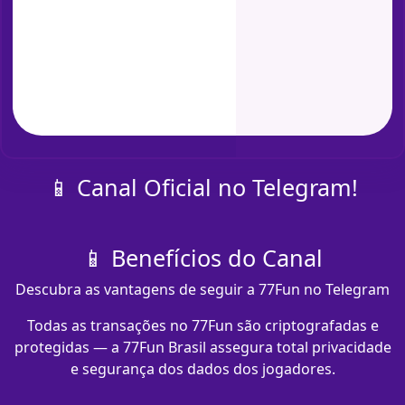
📱 Canal Oficial no Telegram!
📱 Benefícios do Canal
Descubra as vantagens de seguir a 77Fun no Telegram
Todas as transações no 77Fun são criptografadas e
protegidas — a 77Fun Brasil assegura total privacidade
e segurança dos dados dos jogadores.