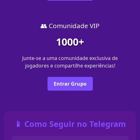
👥 Comunidade VIP
1000+
Junte-se a uma comunidade exclusiva de
jogadores e compartilhe experiências!
Entrar Grupo
📱 Como Seguir no Telegram