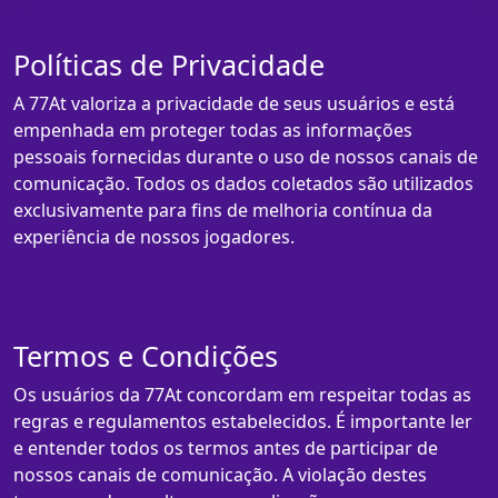
Políticas de Privacidade
A 77At valoriza a privacidade de seus usuários e está
empenhada em proteger todas as informações
pessoais fornecidas durante o uso de nossos canais de
comunicação. Todos os dados coletados são utilizados
exclusivamente para fins de melhoria contínua da
experiência de nossos jogadores.
Termos e Condições
Os usuários da 77At concordam em respeitar todas as
regras e regulamentos estabelecidos. É importante ler
e entender todos os termos antes de participar de
nossos canais de comunicação. A violação destes