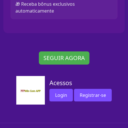
🎁 Receba bônus exclusivos
automaticamente
SEGUIR AGORA
Acessos
Login
Registrar-se