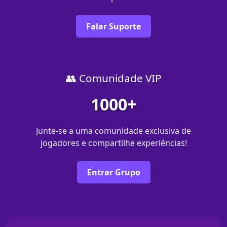
Falar Suporte
👥 Comunidade VIP
1000+
Junte-se a uma comunidade exclusiva de
jogadores e compartilhe experiências!
Entrar Grupo