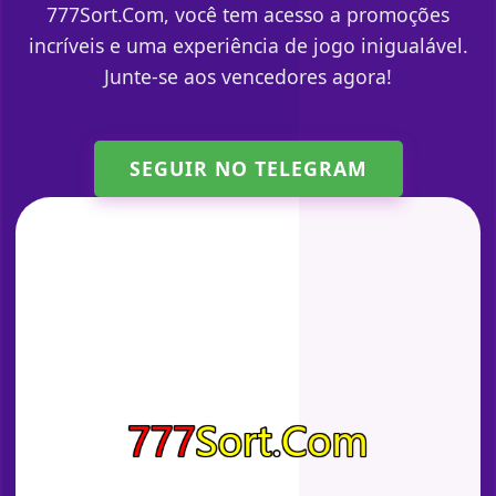
777Sort.Com, você tem acesso a promoções
incríveis e uma experiência de jogo inigualável.
Junte-se aos vencedores agora!
SEGUIR NO TELEGRAM