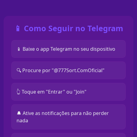
📱 Como Seguir no Telegram
📱 Baixe o app Telegram no seu dispositivo
🔍 Procure por "@777Sort.ComOficial"
👆 Toque em "Entrar" ou "Join"
🔔 Ative as notificações para não perder
nada