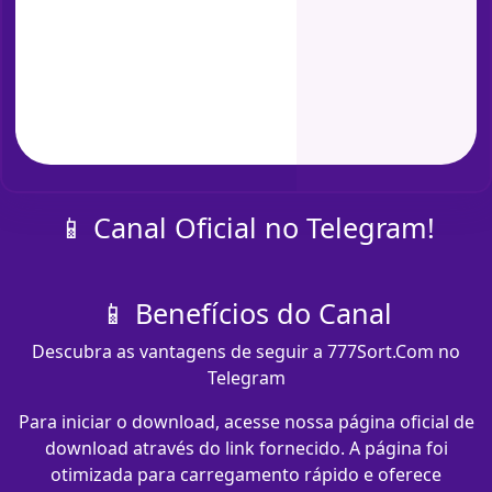
📱 Canal Oficial no Telegram!
📱 Benefícios do Canal
Descubra as vantagens de seguir a 777Sort.Com no
Telegram
Para iniciar o download, acesse nossa página oficial de
download através do link fornecido. A página foi
otimizada para carregamento rápido e oferece