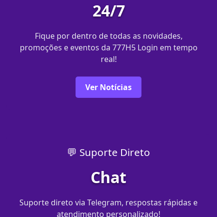
24/7
Fique por dentro de todas as novidades,
promoções e eventos da 777H5 Login em tempo
real!
Ver Notícias
💬 Suporte Direto
Chat
Suporte direto via Telegram, respostas rápidas e
atendimento personalizado!