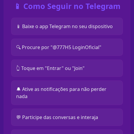
📱 Como Seguir no Telegram
📱 Baixe o app Telegram no seu dispositivo
🔍 Procure por "@777H5 LoginOficial"
👆 Toque em "Entrar" ou "Join"
🔔 Ative as notificações para não perder
nada
💬 Participe das conversas e interaja