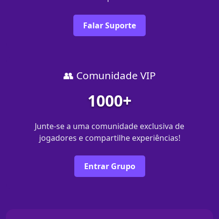
Falar Suporte
👥 Comunidade VIP
1000+
Junte-se a uma comunidade exclusiva de
jogadores e compartilhe experiências!
Entrar Grupo