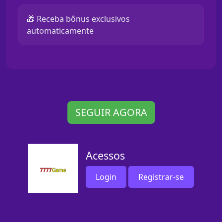
🎁 Receba bônus exclusivos
automaticamente
SEGUIR AGORA
Acessos
Login
Registrar-se