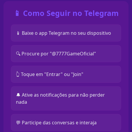
📱 Como Seguir no Telegram
📱 Baixe o app Telegram no seu dispositivo
🔍 Procure por "@7777GameOficial"
👆 Toque em "Entrar" ou "Join"
🔔 Ative as notificações para não perder
nada
💬 Participe das conversas e interaja