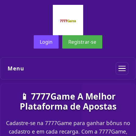
Login
Registrar-se
Menu
📱 7777Game A Melhor
Plataforma de Apostas
Cadastre-se na 7777Game para ganhar bônus no
cadastro e em cada recarga. Com a 7777Game,