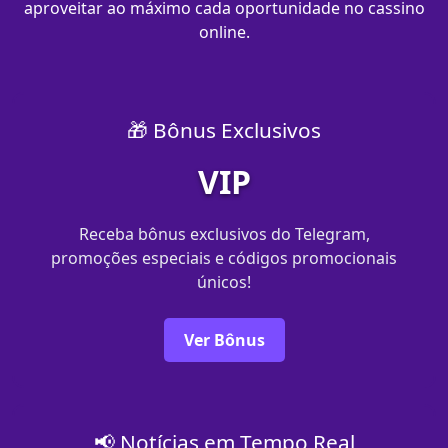
aproveitar ao máximo cada oportunidade no cassino
online.
🎁 Bônus Exclusivos
VIP
Receba bônus exclusivos do Telegram,
promoções especiais e códigos promocionais
únicos!
Ver Bônus
📢 Notícias em Tempo Real