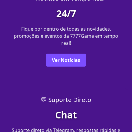
24/7
Fique por dentro de todas as novidades,
promoções e eventos da 7777Game em tempo
real!
Ver Notícias
💬 Suporte Direto
Chat
Suporte direto via Telegram, respostas rápidas e