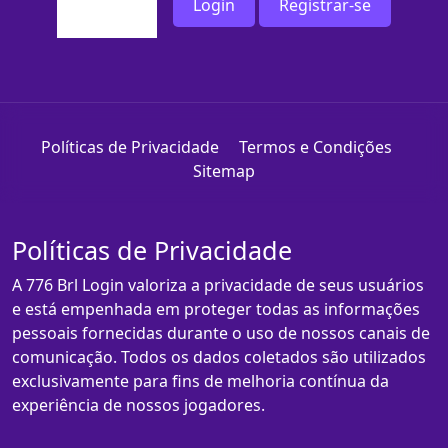
Login
Registrar-se
Políticas de Privacidade
Termos e Condições
Sitemap
Políticas de Privacidade
A 776 Brl Login valoriza a privacidade de seus usuários
e está empenhada em proteger todas as informações
pessoais fornecidas durante o uso de nossos canais de
comunicação. Todos os dados coletados são utilizados
exclusivamente para fins de melhoria contínua da
experiência de nossos jogadores.