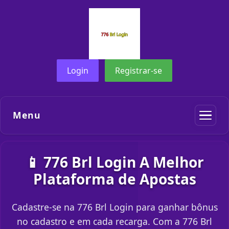
Login
Registrar-se
Menu
📱 776 Brl Login A Melhor
Plataforma de Apostas
Cadastre-se na 776 Brl Login para ganhar bônus
no cadastro e em cada recarga. Com a 776 Brl