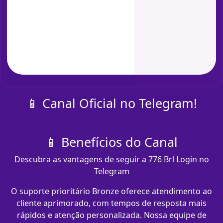
📱 Canal Oficial no Telegram!
📱 Benefícios do Canal
Descubra as vantagens de seguir a 776 Brl Login no
Telegram
O suporte prioritário Bronze oferece atendimento ao
cliente aprimorado, com tempos de resposta mais
rápidos e atenção personalizada. Nossa equipe de