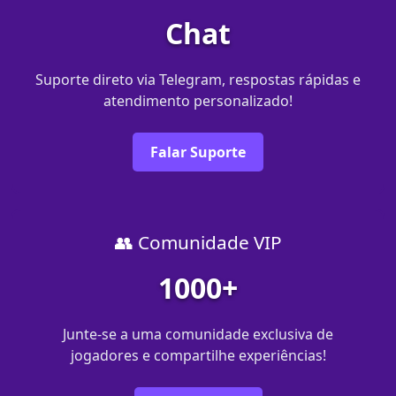
Chat
Suporte direto via Telegram, respostas rápidas e
atendimento personalizado!
Falar Suporte
👥 Comunidade VIP
1000+
Junte-se a uma comunidade exclusiva de
jogadores e compartilhe experiências!