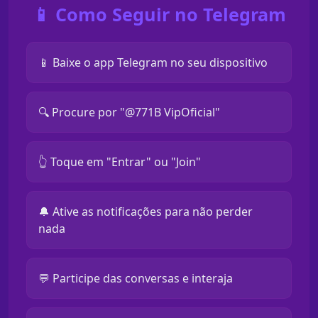
📱 Como Seguir no Telegram
📱 Baixe o app Telegram no seu dispositivo
🔍 Procure por "@771B VipOficial"
👆 Toque em "Entrar" ou "Join"
🔔 Ative as notificações para não perder
nada
💬 Participe das conversas e interaja