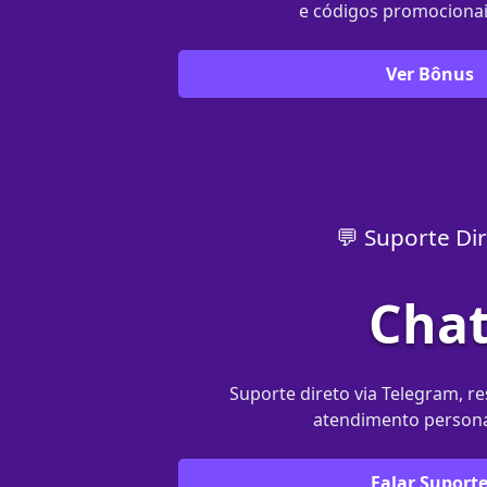
e códigos promocionai
Ver Bônus
💬 Suporte Di
Cha
Suporte direto via Telegram, r
atendimento persona
Falar Suport