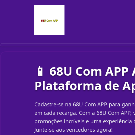
📱 68U Com APP 
Plataforma de A
Cadastre-se na 68U Com APP para ganh
em cada recarga. Com a 68U Com APP, v
promoções incríveis e uma experiência d
Junte-se aos vencedores agora!