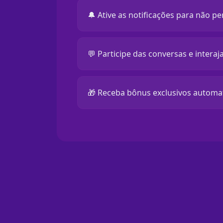
🔔 Ative as notificações para não p
💬 Participe das conversas e interaj
🎁 Receba bônus exclusivos autom