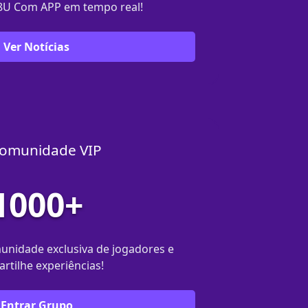
8U Com APP em tempo real!
Ver Notícias
Comunidade VIP
1000+
unidade exclusiva de jogadores e
rtilhe experiências!
Entrar Grupo