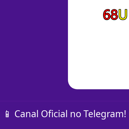
📱 Canal Oficial no Telegram!