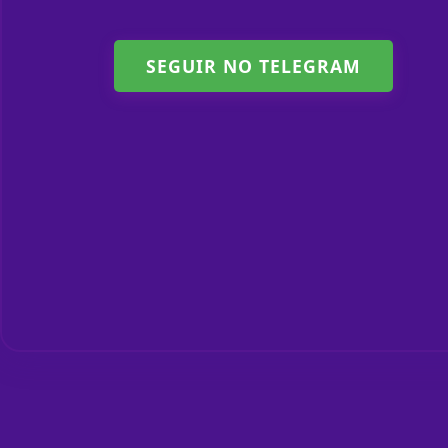
SEGUIR NO TELEGRAM