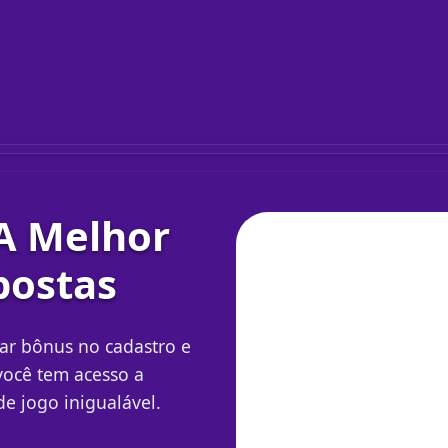
A Melhor
postas
ar bônus no cadastro e
ocê tem acesso a
e jogo inigualável.