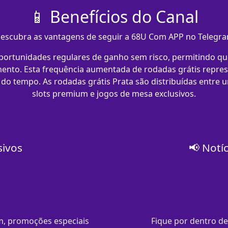
📱 Benefícios do Canal
escubra as vantagens de seguir a 68U Com APP no Telegr
portunidades regulares de ganho sem risco, permitindo 
to. Esta frequência aumentada de rodadas grátis represe
do tempo. As rodadas grátis Prata são distribuídas entre 
slots premium e jogos de mesa exclusivos.
sivos
📢 Notí
m, promoções especiais
Fique por dentro d