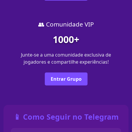
👥 Comunidade VIP
1000+
Junte-se a uma comunidade exclusiva de
jogadores e compartilhe experiências!
Entrar Grupo
📱 Como Seguir no Telegram