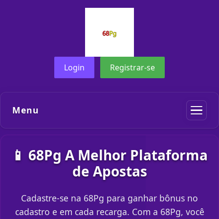
Login
Registrar-se
Menu
📱 68Pg A Melhor Plataforma
de Apostas
Cadastre-se na 68Pg para ganhar bônus no
cadastro e em cada recarga. Com a 68Pg, você