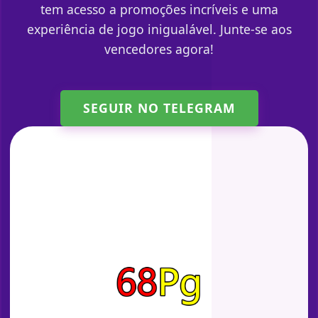
tem acesso a promoções incríveis e uma
experiência de jogo inigualável. Junte-se aos
vencedores agora!
SEGUIR NO TELEGRAM