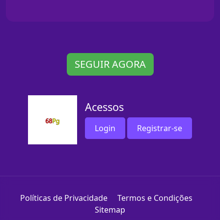
SEGUIR AGORA
Acessos
Login
Registrar-se
Políticas de Privacidade
Termos e Condições
Sitemap