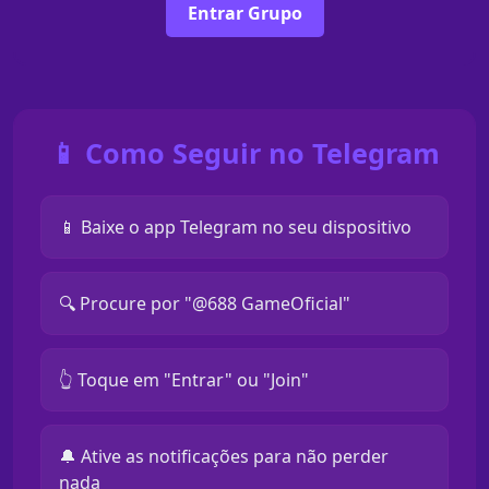
Entrar Grupo
📱 Como Seguir no Telegram
📱 Baixe o app Telegram no seu dispositivo
🔍 Procure por "@688 GameOficial"
👆 Toque em "Entrar" ou "Join"
🔔 Ative as notificações para não perder
nada