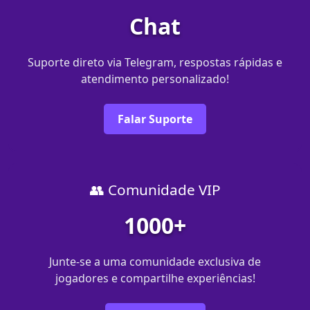
Chat
Suporte direto via Telegram, respostas rápidas e
atendimento personalizado!
Falar Suporte
👥 Comunidade VIP
1000+
Junte-se a uma comunidade exclusiva de
jogadores e compartilhe experiências!