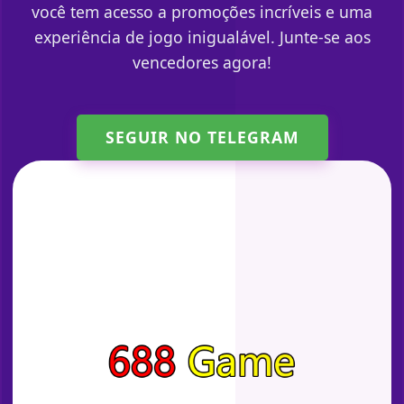
você tem acesso a promoções incríveis e uma
experiência de jogo inigualável. Junte-se aos
vencedores agora!
SEGUIR NO TELEGRAM