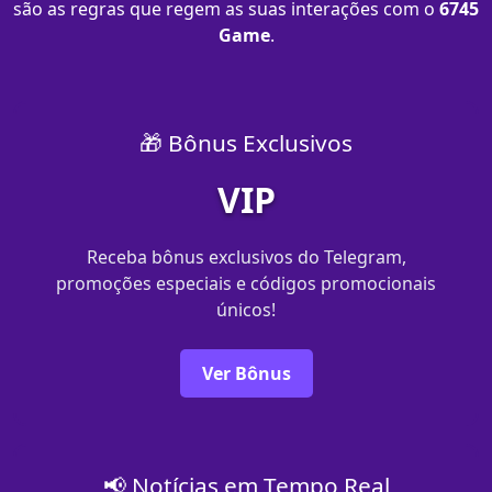
são as regras que regem as suas interações com o
6745
Game
.
🎁 Bônus Exclusivos
VIP
Receba bônus exclusivos do Telegram,
promoções especiais e códigos promocionais
únicos!
Ver Bônus
📢 Notícias em Tempo Real