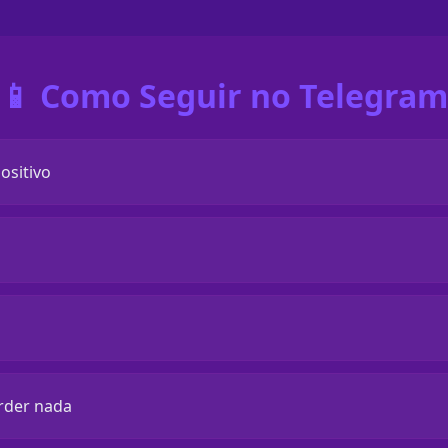
📱 Como Seguir no Telegram
ositivo
erder nada