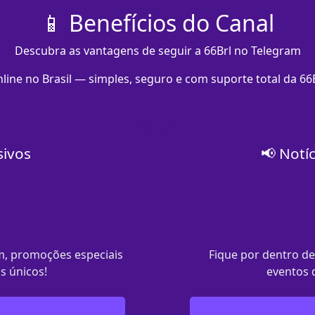
📱 Benefícios do Canal
Descubra as vantagens de seguir a 66Brl no Telegram
ine no Brasil — simples, seguro e com suporte total da 66Br
sivos
📢 Notí
m, promoções especiais
Fique por dentro d
s únicos!
eventos 