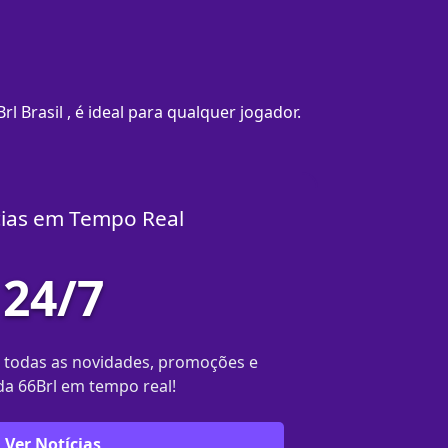
l Brasil , é ideal para qualquer jogador.
cias em Tempo Real
24/7
e todas as novidades, promoções e
da 66Brl em tempo real!
Ver Notícias