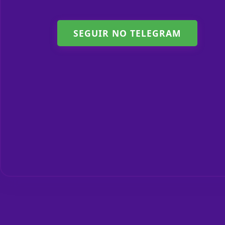
SEGUIR NO TELEGRAM