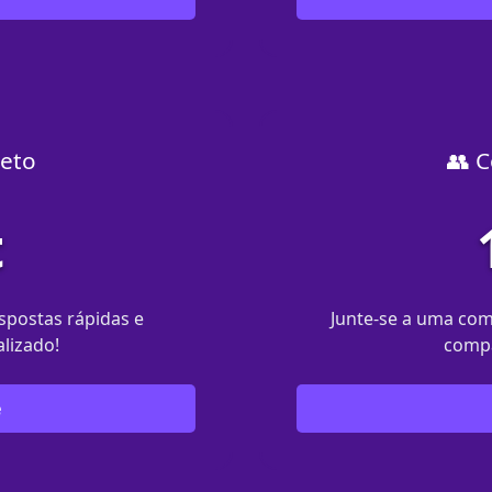
reto
👥 
t
espostas rápidas e
Junte-se a uma com
lizado!
compa
e