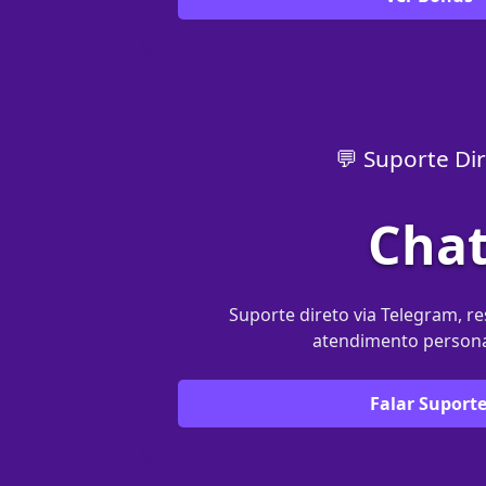
💬 Suporte Di
Cha
Suporte direto via Telegram, r
atendimento persona
Falar Suport