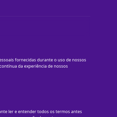
essoais fornecidas durante o uso de nossos
 contínua da experiência de nossos
nte ler e entender todos os termos antes