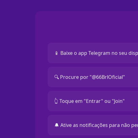
📱 Baixe o app Telegram no seu disp
🔍 Procure por "@66BrlOficial"
👆 Toque em "Entrar" ou "Join"
🔔 Ative as notificações para não p