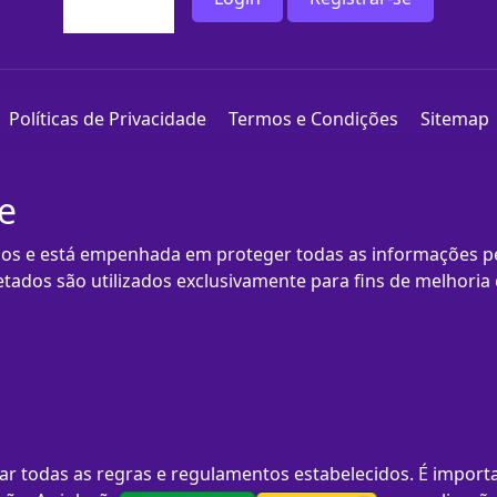
Políticas de Privacidade
Termos e Condições
Sitemap
de
ários e está empenhada em proteger todas as informações p
tados são utilizados exclusivamente para fins de melhoria
r todas as regras e regulamentos estabelecidos. É importa