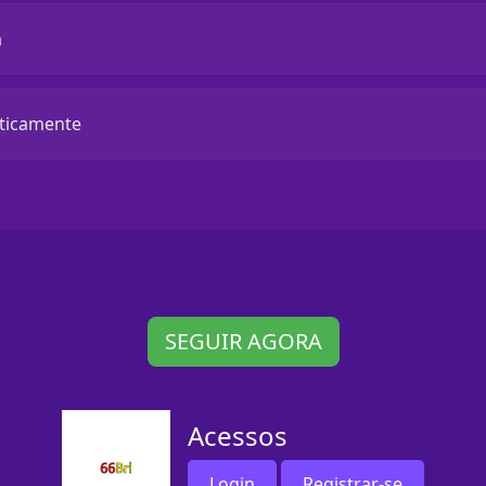
a
aticamente
SEGUIR AGORA
Acessos
Login
Registrar-se