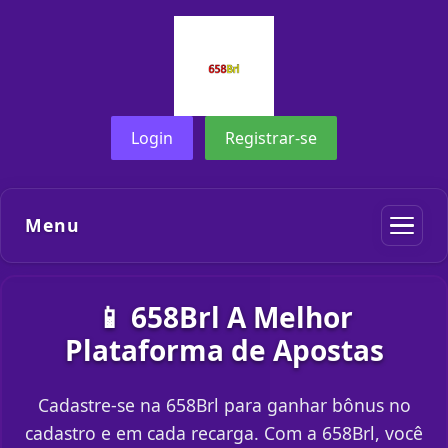
Login
Registrar-se
Menu
📱 658Brl A Melhor
Plataforma de Apostas
Cadastre-se na 658Brl para ganhar bônus no
cadastro e em cada recarga. Com a 658Brl, você