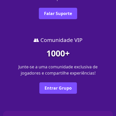
Falar Suporte
👥 Comunidade VIP
1000+
Junte-se a uma comunidade exclusiva de
jogadores e compartilhe experiências!
Entrar Grupo