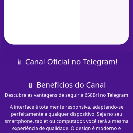
📱 Canal Oficial no Telegram!
📱 Benefícios do Canal
Descubra as vantagens de seguir a 658Brl no Telegram
A interface é totalmente responsiva, adaptando-se
perfeitamente a qualquer dispositivo. Seja no seu
smartphone, tablet ou computador, você terá a mesma
experiência de qualidade. O design é moderno e