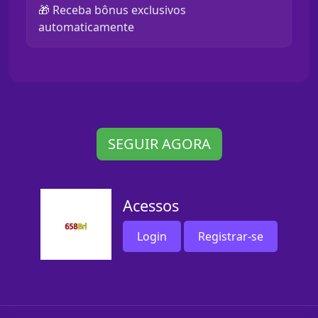
🎁 Receba bônus exclusivos
automaticamente
SEGUIR AGORA
Acessos
Login
Registrar-se