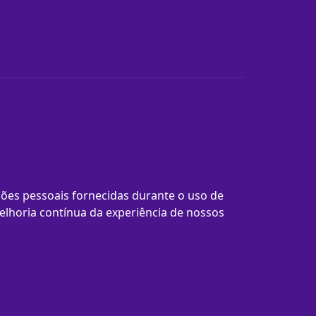
ções pessoais fornecidas durante o uso de
elhoria contínua da experiência de nossos