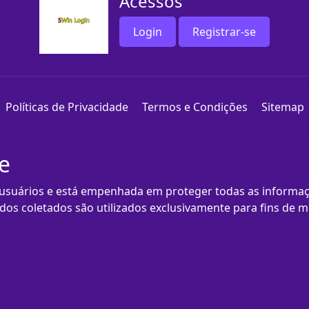
Acessos
Login
Registrar-se
Políticas de Privacidade
Termos e Condições
Sitemap
de
s usuários e está empenhada em proteger todas as informa
os coletados são utilizados exclusivamente para fins de m