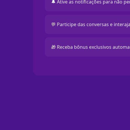
🔔 Ative as notificações para não p
💬 Participe das conversas e interaj
🎁 Receba bônus exclusivos autom