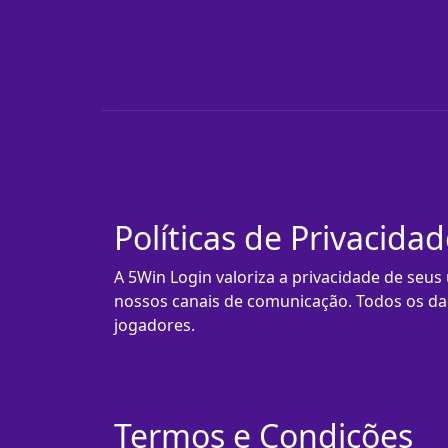
Políticas de Privacida
A 5Win Login valoriza a privacidade de seu
nossos canais de comunicação. Todos os dad
jogadores.
Termos e Condições