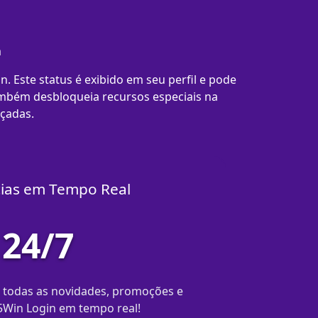
m
. Este status é exibido em seu perfil e pode
também desbloqueia recursos especiais na
nçadas.
cias em Tempo Real
24/7
e todas as novidades, promoções e
5Win Login em tempo real!