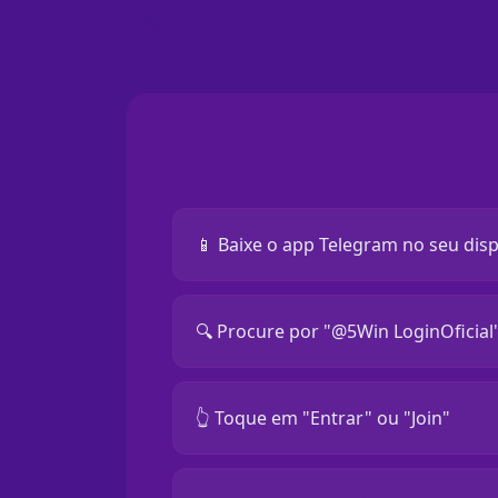
📱 Baixe o app Telegram no seu disp
🔍 Procure por "@5Win LoginOficial
👆 Toque em "Entrar" ou "Join"