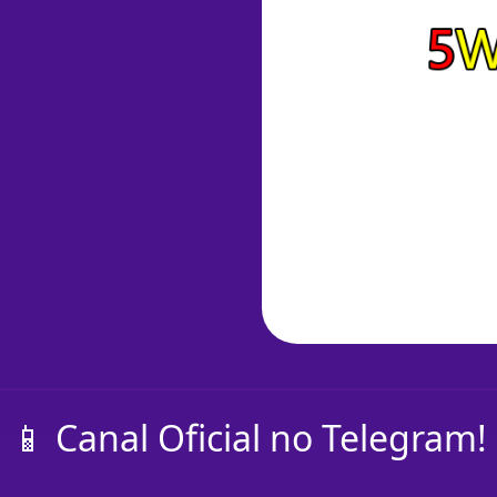
📱 Canal Oficial no Telegram!