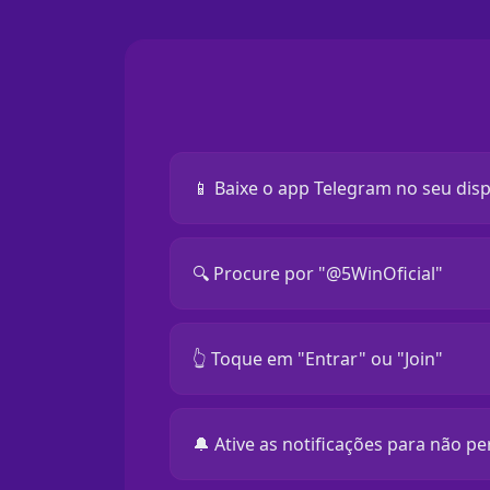
📱 Baixe o app Telegram no seu disp
🔍 Procure por "@5WinOficial"
👆 Toque em "Entrar" ou "Join"
🔔 Ative as notificações para não p