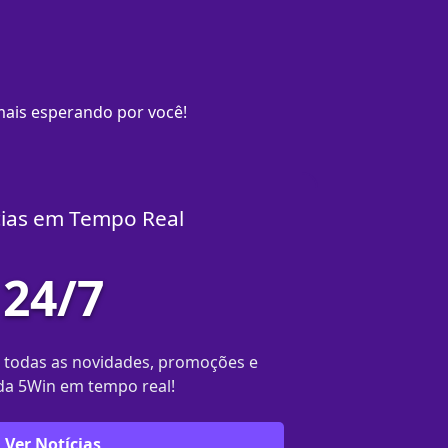
mais esperando por você!
cias em Tempo Real
24/7
e todas as novidades, promoções e
da 5Win em tempo real!
Ver Notícias