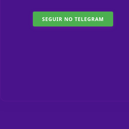
SEGUIR NO TELEGRAM