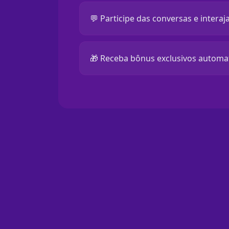
💬 Participe das conversas e interaj
🎁 Receba bônus exclusivos autom