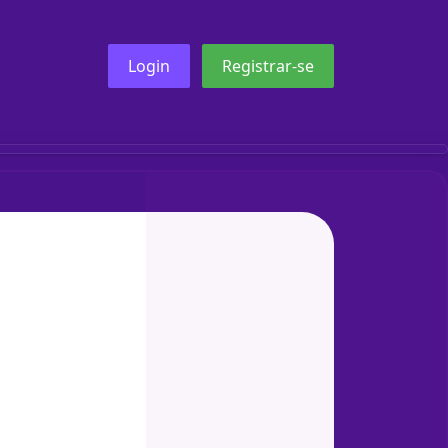
Login
Registrar-se