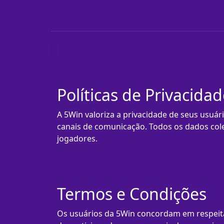
Políticas de Privacida
A 5Win valoriza a privacidade de seus usuá
canais de comunicação. Todos os dados cole
jogadores.
Termos e Condições
Os usuários da 5Win concordam em respeitar