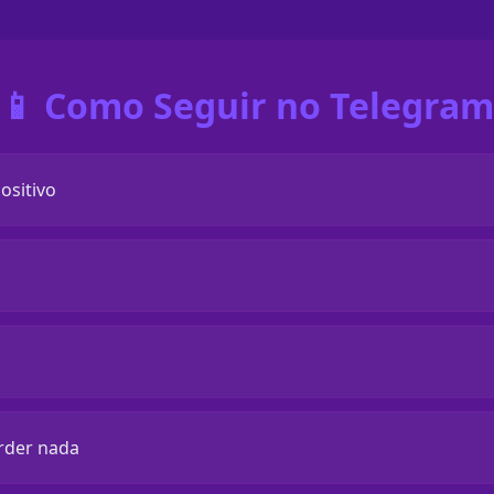
📱 Como Seguir no Telegram
ositivo
erder nada