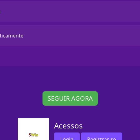
a
aticamente
SEGUIR AGORA
Acessos
Login
Registrar-se