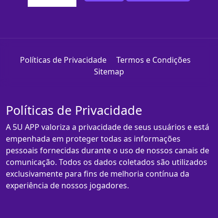
Políticas de Privacidade
Termos e Condições
Sitemap
Políticas de Privacidade
A 5U APP valoriza a privacidade de seus usuários e está
empenhada em proteger todas as informações
pessoais fornecidas durante o uso de nossos canais de
comunicação. Todos os dados coletados são utilizados
exclusivamente para fins de melhoria contínua da
experiência de nossos jogadores.