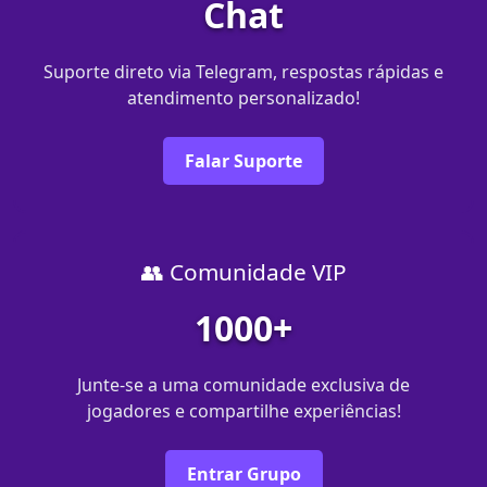
Chat
Suporte direto via Telegram, respostas rápidas e
atendimento personalizado!
Falar Suporte
👥 Comunidade VIP
1000+
Junte-se a uma comunidade exclusiva de
jogadores e compartilhe experiências!
Entrar Grupo