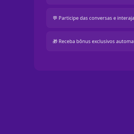
💬 Participe das conversas e interaj
🎁 Receba bônus exclusivos autom