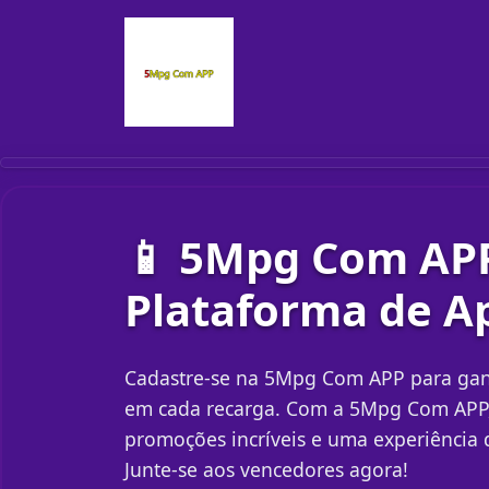
📱 5Mpg Com AP
Plataforma de A
Cadastre-se na 5Mpg Com APP para gan
em cada recarga. Com a 5Mpg Com APP,
promoções incríveis e uma experiência d
Junte-se aos vencedores agora!