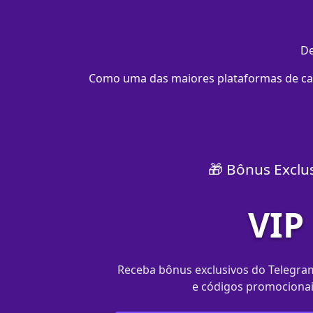
De
Como uma das maiores plataformas de cas
🎁 Bônus Exclu
VIP
Receba bônus exclusivos do Telegra
e códigos promocionai