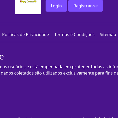
Login
Registrar-se
Políticas de Privacidade
Termos e Condições
Sitemap
de
seus usuários e está empenhada em proteger todas as info
dados coletados são utilizados exclusivamente para fins d