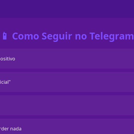
📱 Como Seguir no Telegram
ositivo
cial"
erder nada