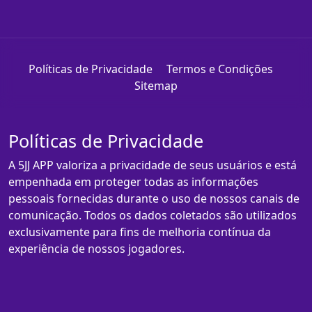
Políticas de Privacidade
Termos e Condições
Sitemap
Políticas de Privacidade
A 5JJ APP valoriza a privacidade de seus usuários e está
empenhada em proteger todas as informações
pessoais fornecidas durante o uso de nossos canais de
comunicação. Todos os dados coletados são utilizados
exclusivamente para fins de melhoria contínua da
experiência de nossos jogadores.