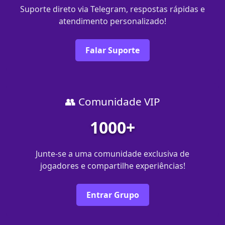
Suporte direto via Telegram, respostas rápidas e
atendimento personalizado!
Falar Suporte
👥 Comunidade VIP
1000+
Junte-se a uma comunidade exclusiva de
jogadores e compartilhe experiências!
Entrar Grupo