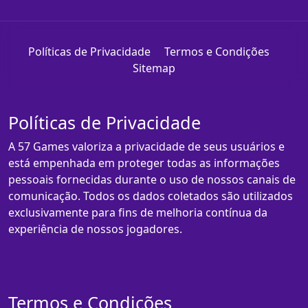
Políticas de Privacidade
Termos e Condições
Sitemap
Políticas de Privacidade
A 57 Games valoriza a privacidade de seus usuários e
está empenhada em proteger todas as informações
pessoais fornecidas durante o uso de nossos canais de
comunicação. Todos os dados coletados são utilizados
exclusivamente para fins de melhoria contínua da
experiência de nossos jogadores.
Termos e Condições