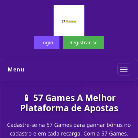
Login
Registrar-se
Menu
📱 57 Games A Melhor
Plataforma de Apostas
Cadastre-se na 57 Games para ganhar bônus no
cadastro e em cada recarga. Com a 57 Games,