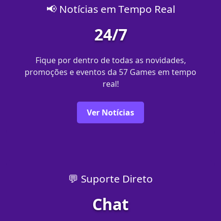
📢 Notícias em Tempo Real
24/7
Fique por dentro de todas as novidades,
promoções e eventos da 57 Games em tempo
real!
Ver Notícias
💬 Suporte Direto
Chat