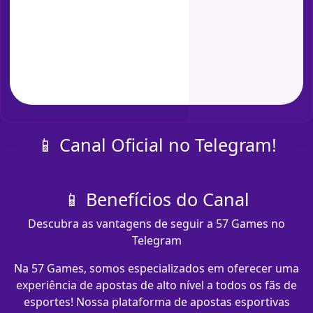
📱 Canal Oficial no Telegram!
📱 Benefícios do Canal
Descubra as vantagens de seguir a 57 Games no
Telegram
Na 57 Games, somos especializados em oferecer uma
experiência de apostas de alto nível a todos os fãs de
esportes! Nossa plataforma de apostas esportivas