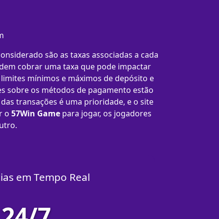
m
onsiderado são as taxas associadas a cada
odem cobrar uma taxa que pode impactar
s limites mínimos e máximos de depósito e
ões sobre os métodos de pagamento estão
as transações é uma prioridade, e o site
r o
57Win Game
para jogar, os jogadores
utro.
cias em Tempo Real
24/7