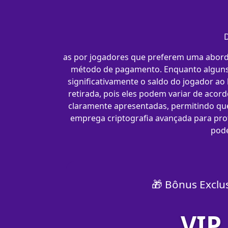
as por jogadores que preferem uma aborda
método de pagamento. Enquanto alguns 
significativamente o saldo do jogador ao
retirada, pois eles podem variar de aco
claramente apresentadas, permitindo que
emprega criptografia avançada para prot
pode
🎁 Bônus Exclu
VIP