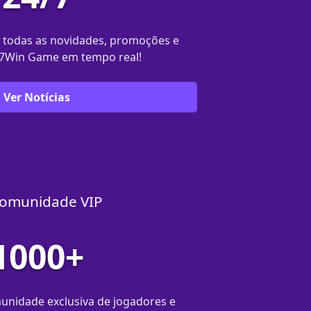
e todas as novidades, promoções e
57Win Game em tempo real!
Ver Notícias
Comunidade VIP
1000+
unidade exclusiva de jogadores e