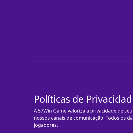
Políticas de Privacida
A 57Win Game valoriza a privacidade de se
nossos canais de comunicação. Todos os dad
jogadores.