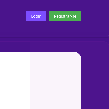
Login
Registrar-se