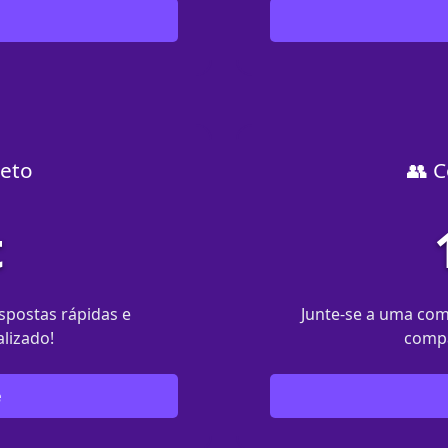
reto
👥 
t
espostas rápidas e
Junte-se a uma com
lizado!
compa
e