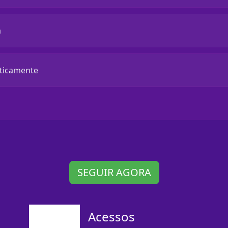
a
aticamente
SEGUIR AGORA
Acessos