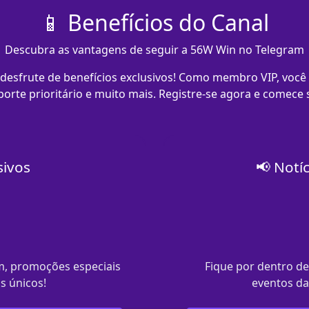
📱 Benefícios do Canal
Descubra as vantagens de seguir a 56W Win no Telegram
desfrute de benefícios exclusivos! Como membro VIP, você 
rte prioritário e muito mais. Registre-se agora e comece 
sivos
📢 Notí
m, promoções especiais
Fique por dentro d
s únicos!
eventos da