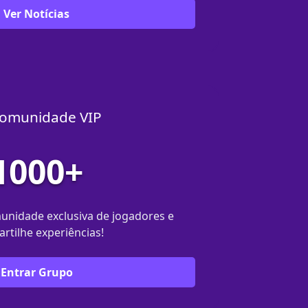
Ver Notícias
Comunidade VIP
1000+
unidade exclusiva de jogadores e
rtilhe experiências!
Entrar Grupo