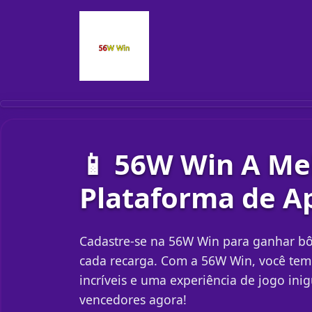
📱 56W Win A Me
Plataforma de A
Cadastre-se na 56W Win para ganhar b
cada recarga. Com a 56W Win, você te
incríveis e uma experiência de jogo inig
vencedores agora!