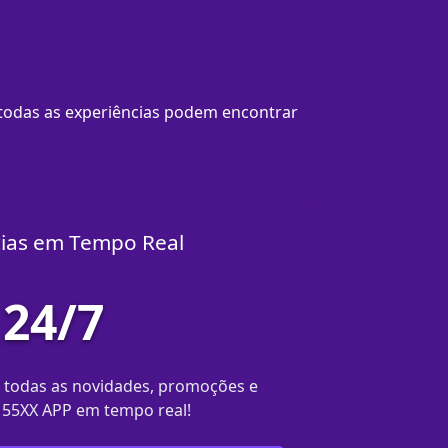
 todas as experiências podem encontrar
cias em Tempo Real
24/7
e todas as novidades, promoções e
 55XX APP em tempo real!