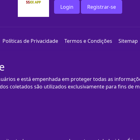
Login
Registrar-se
Políticas de Privacidade
Termos e Condições
Sitemap
de
usuários e está empenhada em proteger todas as informaçõ
os coletados são utilizados exclusivamente para fins de m