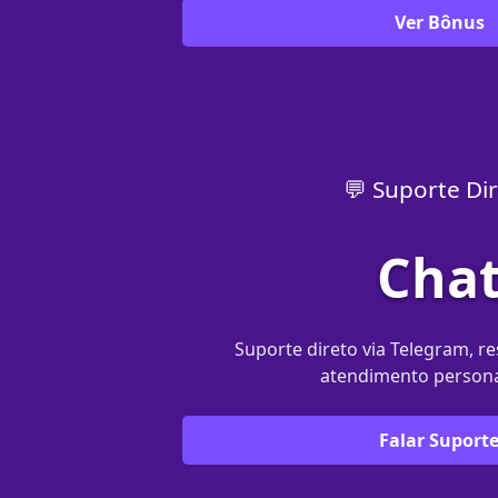
Ver Bônus
💬 Suporte Di
Cha
Suporte direto via Telegram, r
atendimento persona
Falar Suport