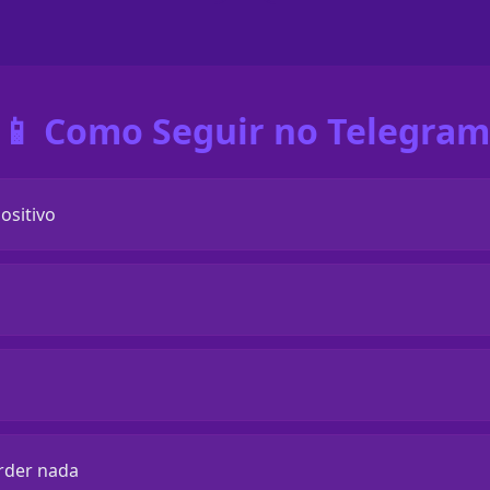
📱 Como Seguir no Telegram
ositivo
erder nada