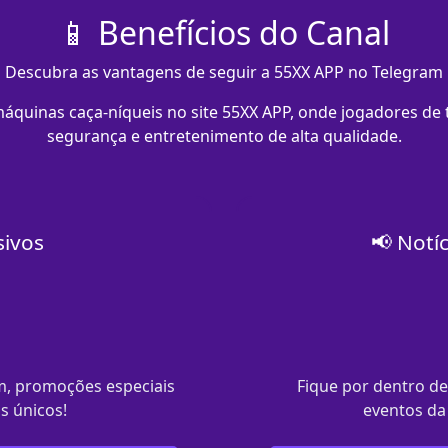
📱 Benefícios do Canal
Descubra as vantagens de seguir a 55XX APP no Telegram
máquinas caça-níqueis no site 55XX APP, onde jogadores de
segurança e entretenimento de alta qualidade.
sivos
📢 Notí
m, promoções especiais
Fique por dentro d
s únicos!
eventos da