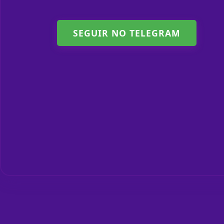
SEGUIR NO TELEGRAM