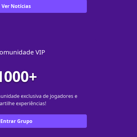
Ver Notícias
Comunidade VIP
1000+
unidade exclusiva de jogadores e
rtilhe experiências!
Entrar Grupo