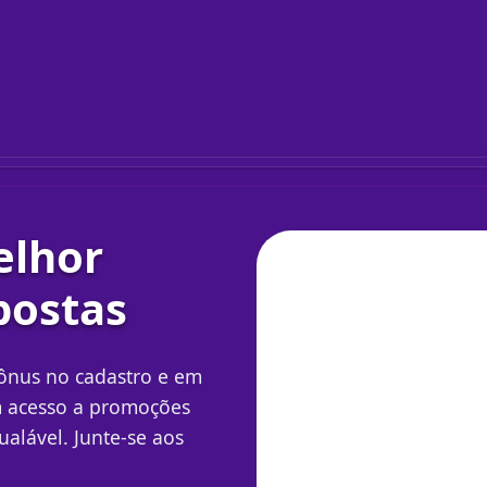
elhor
postas
ônus no cadastro e em
m acesso a promoções
ualável. Junte-se aos