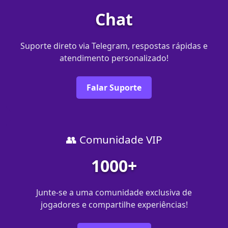
Chat
Suporte direto via Telegram, respostas rápidas e
atendimento personalizado!
Falar Suporte
👥 Comunidade VIP
1000+
Junte-se a uma comunidade exclusiva de
jogadores e compartilhe experiências!