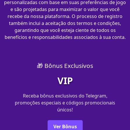
personalizadas com base em suas preferências de jogo
e são projetadas para maximizar o valor que você
recebe da nossa plataforma. O processo de registro
também inclui a aceitação dos termos e condições,
garantindo que você esteja ciente de todos os
benefícios e responsabilidades associados à sua conta.
🎁 Bônus Exclusivos
VIP
Receba bônus exclusivos do Telegram,
promoções especiais e códigos promocionais
únicos!
Ver Bônus