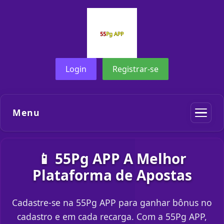
Login
Registrar-se
Menu
📱 55Pg APP A Melhor
Plataforma de Apostas
Cadastre-se na 55Pg APP para ganhar bônus no
cadastro e em cada recarga. Com a 55Pg APP,