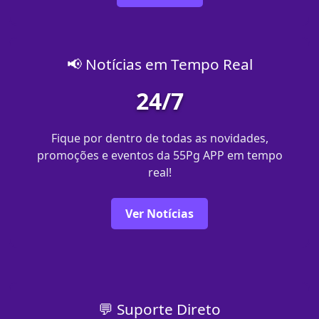
📢 Notícias em Tempo Real
24/7
Fique por dentro de todas as novidades,
promoções e eventos da 55Pg APP em tempo
real!
Ver Notícias
💬 Suporte Direto