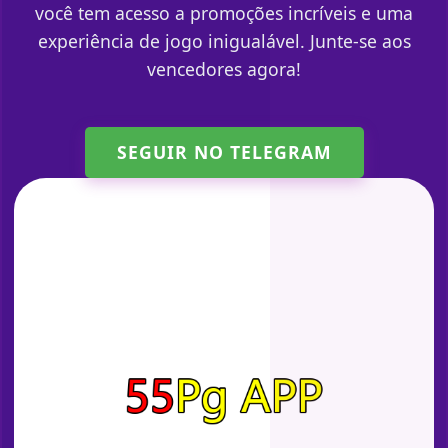
você tem acesso a promoções incríveis e uma
experiência de jogo inigualável. Junte-se aos
vencedores agora!
SEGUIR NO TELEGRAM