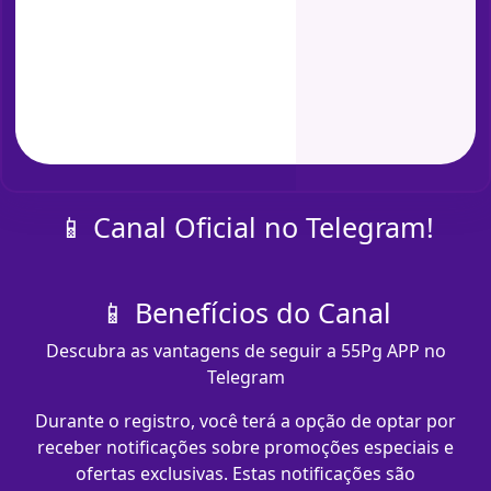
📱 Canal Oficial no Telegram!
📱 Benefícios do Canal
Descubra as vantagens de seguir a 55Pg APP no
Telegram
Durante o registro, você terá a opção de optar por
receber notificações sobre promoções especiais e
ofertas exclusivas. Estas notificações são