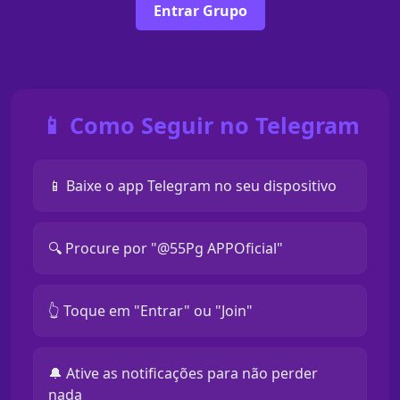
Entrar Grupo
📱 Como Seguir no Telegram
📱 Baixe o app Telegram no seu dispositivo
🔍 Procure por "@55Pg APPOficial"
👆 Toque em "Entrar" ou "Join"
🔔 Ative as notificações para não perder
nada