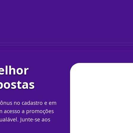
elhor
postas
bônus no cadastro e em
em acesso a promoções
ualável. Junte-se aos