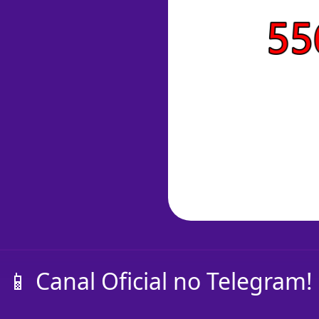
📱 Canal Oficial no Telegram!