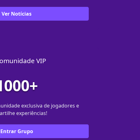
Ver Notícias
Comunidade VIP
1000+
unidade exclusiva de jogadores e
rtilhe experiências!
Entrar Grupo