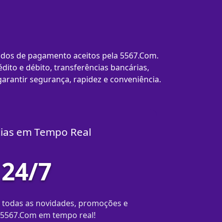
odos de pagamento aceitos pela 5567.Com.
ito e débito, transferências bancárias,
arantir segurança, rapidez e conveniência.
cias em Tempo Real
24/7
e todas as novidades, promoções e
 5567.Com em tempo real!