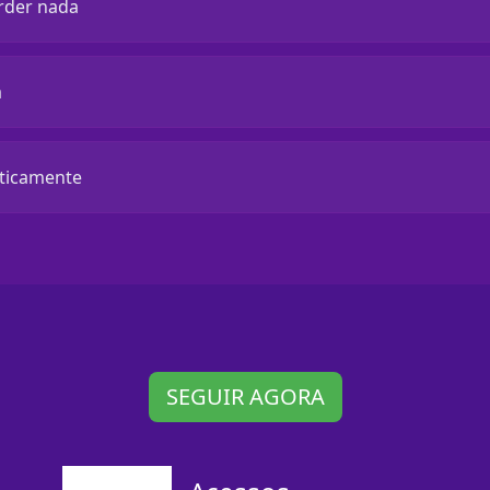
erder nada
a
aticamente
SEGUIR AGORA