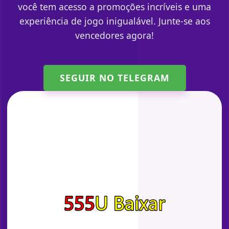
você tem acesso a promoções incríveis e uma
experiência de jogo inigualável. Junte-se aos
vencedores agora!
SEGUIR NO TELEGRAM