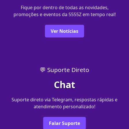
Fique por dentro de todas as novidades,
promoções e eventos da 5555Z em tempo real!
Ver Notícias
💬 Suporte Direto
Chat
Suporte direto via Telegram, respostas rápidas e
atendimento personalizado!
Falar Suporte