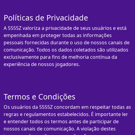
Políticas de Privacidade
A 5555Z valoriza a privacidade de seus usuários e está
empenhada em proteger todas as informações
pessoais fornecidas durante o uso de nossos canais de
comunicação. Todos os dados coletados são utilizados
exclusivamente para fins de melhoria contínua da
experiência de nossos jogadores.
Termos e Condições
Os usuários da 5555Z concordam em respeitar todas as
regras e regulamentos estabelecidos. É importante ler
e entender todos os termos antes de participar de
nossos canais de comunicação. A violação destes