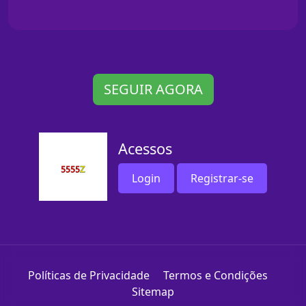
SEGUIR AGORA
Acessos
Login
Registrar-se
Políticas de Privacidade
Termos e Condições
Sitemap