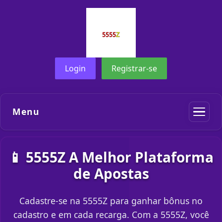
Login
Registrar-se
Menu
📱 5555Z A Melhor Plataforma
de Apostas
Cadastre-se na 5555Z para ganhar bônus no
cadastro e em cada recarga. Com a 5555Z, você