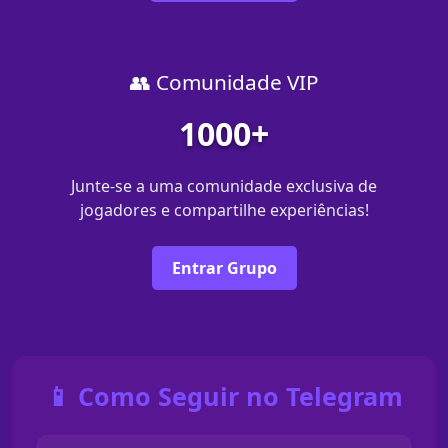
👥 Comunidade VIP
1000+
Junte-se a uma comunidade exclusiva de
jogadores e compartilhe experiências!
Entrar Grupo
📱 Como Seguir no Telegram