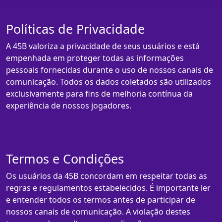
Políticas de Privacidade
A 45B valoriza a privacidade de seus usuários e está
empenhada em proteger todas as informações
pessoais fornecidas durante o uso de nossos canais de
comunicação. Todos os dados coletados são utilizados
exclusivamente para fins de melhoria contínua da
experiência de nossos jogadores.
Termos e Condições
Os usuários da 45B concordam em respeitar todas as
regras e regulamentos estabelecidos. É importante ler
e entender todos os termos antes de participar de
nossos canais de comunicação. A violação destes