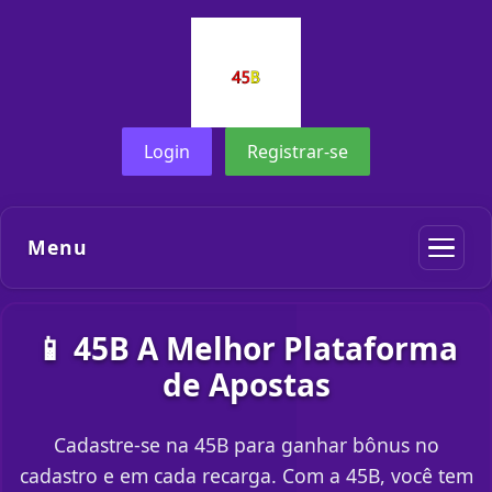
Login
Registrar-se
Menu
📱 45B A Melhor Plataforma
de Apostas
Cadastre-se na 45B para ganhar bônus no
cadastro e em cada recarga. Com a 45B, você tem