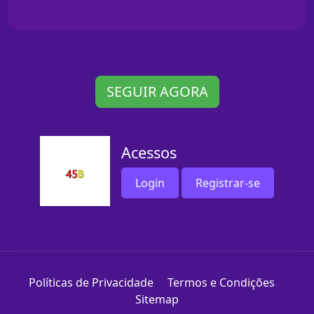
SEGUIR AGORA
Acessos
Login
Registrar-se
Políticas de Privacidade
Termos e Condições
Sitemap