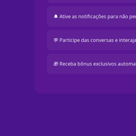
🔔 Ative as notificações para não p
💬 Participe das conversas e interaj
🎁 Receba bônus exclusivos autom