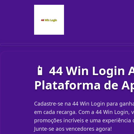
📱 44 Win Login 
Plataforma de A
Cadastre-se na 44 Win Login para ganh
em cada recarga. Com a 44 Win Login, 
promoções incríveis e uma experiência d
Junte-se aos vencedores agora!