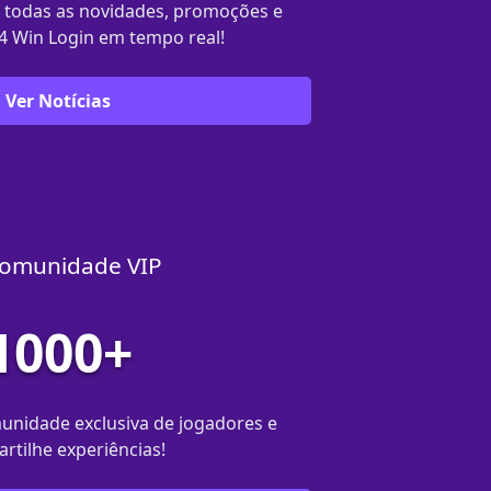
e todas as novidades, promoções e
4 Win Login em tempo real!
Ver Notícias
Comunidade VIP
1000+
unidade exclusiva de jogadores e
rtilhe experiências!