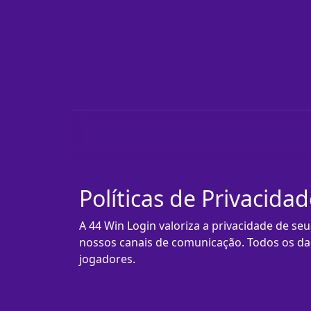
Políticas de Privacida
A 44 Win Login valoriza a privacidade de s
nossos canais de comunicação. Todos os dad
jogadores.