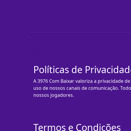
Políticas de Privacida
A 3976 Com Baixar valoriza a privacidade d
uso de nossos canais de comunicação. Todos
nossos jogadores.
Termos e Condições