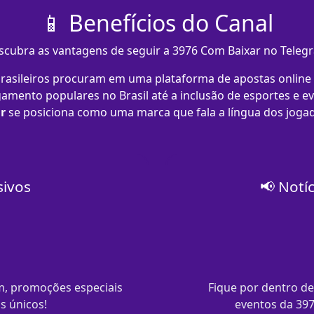
📱 Benefícios do Canal
scubra as vantagens de seguir a 3976 Com Baixar no Teleg
rasileiros procuram em uma plataforma de apostas online 
amento populares no Brasil até a inclusão de esportes e e
r
se posiciona como uma marca que fala a língua dos jogado
sivos
📢 Notí
m, promoções especiais
Fique por dentro d
s únicos!
eventos da 39