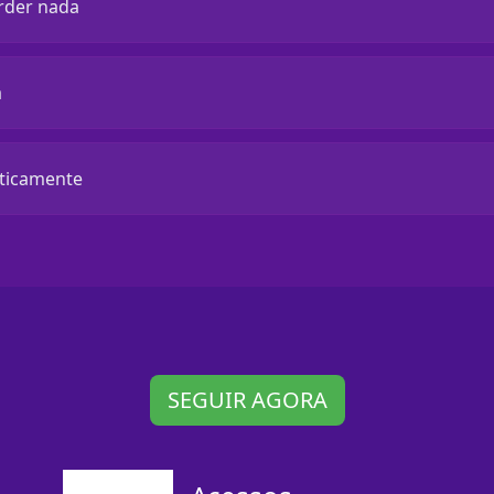
erder nada
a
aticamente
SEGUIR AGORA