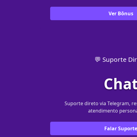
Ver Bônus
💬 Suporte Di
Cha
Suporte direto via Telegram, r
atendimento persona
Falar Suport