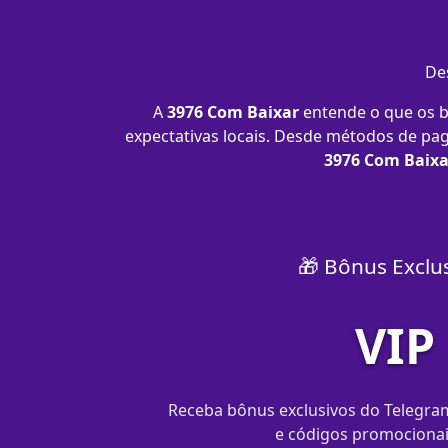
De
A
3976 Com Baixar
entende o que os b
expectativas locais. Desde métodos de pag
3976 Com Baixa
🎁 Bônus Exclu
VIP
Receba bônus exclusivos do Telegra
e códigos promocionai