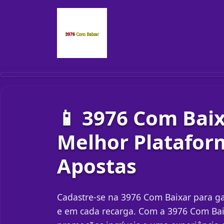
📱 3976 Com Baix
Melhor Platafor
Apostas
Cadastre-se na 3976 Com Baixar para g
e em cada recarga. Com a 3976 Com Baix