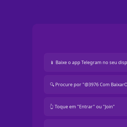
📱 Baixe o app Telegram no seu disp
🔍 Procure por "@3976 Com BaixarOf
👆 Toque em "Entrar" ou "Join"