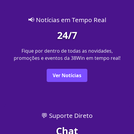
📢 Notícias em Tempo Real
24/7
Fique por dentro de todas as novidades,
promoções e eventos da 38Win em tempo real!
Ver Notícias
💬 Suporte Direto
Chat