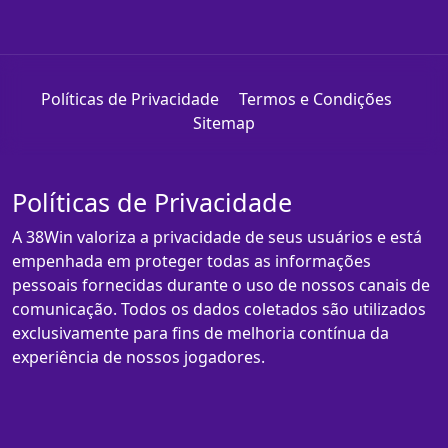
Políticas de Privacidade
Termos e Condições
Sitemap
Políticas de Privacidade
A 38Win valoriza a privacidade de seus usuários e está
empenhada em proteger todas as informações
pessoais fornecidas durante o uso de nossos canais de
comunicação. Todos os dados coletados são utilizados
exclusivamente para fins de melhoria contínua da
experiência de nossos jogadores.