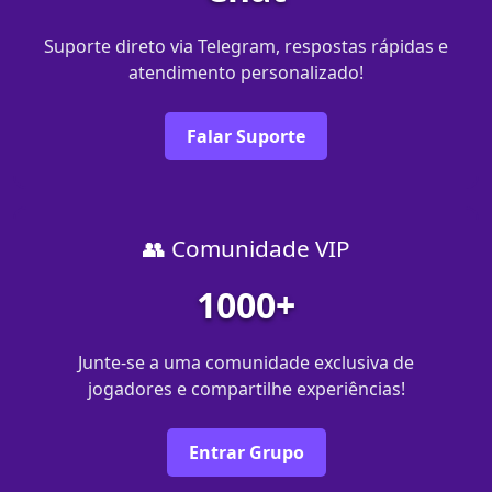
Suporte direto via Telegram, respostas rápidas e
atendimento personalizado!
Falar Suporte
👥 Comunidade VIP
1000+
Junte-se a uma comunidade exclusiva de
jogadores e compartilhe experiências!
Entrar Grupo