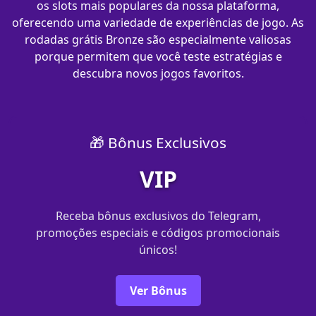
os slots mais populares da nossa plataforma,
oferecendo uma variedade de experiências de jogo. As
rodadas grátis Bronze são especialmente valiosas
porque permitem que você teste estratégias e
descubra novos jogos favoritos.
🎁 Bônus Exclusivos
VIP
Receba bônus exclusivos do Telegram,
promoções especiais e códigos promocionais
únicos!
Ver Bônus