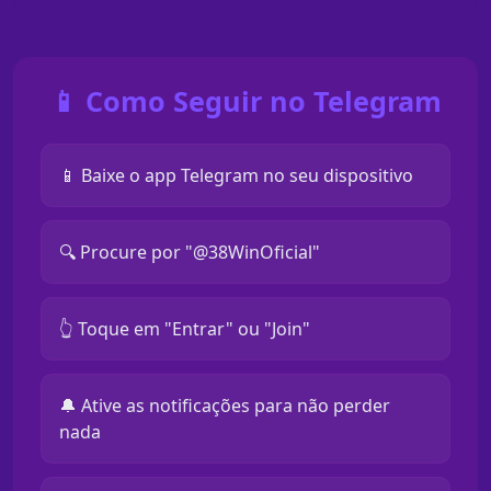
📱 Como Seguir no Telegram
📱 Baixe o app Telegram no seu dispositivo
🔍 Procure por "@38WinOficial"
👆 Toque em "Entrar" ou "Join"
🔔 Ative as notificações para não perder
nada