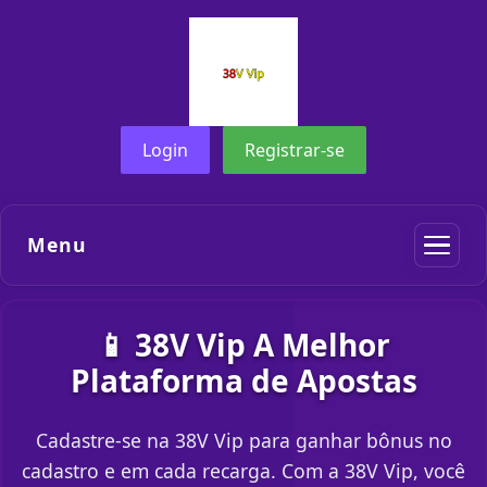
Login
Registrar-se
Menu
📱 38V Vip A Melhor
Plataforma de Apostas
Cadastre-se na 38V Vip para ganhar bônus no
cadastro e em cada recarga. Com a 38V Vip, você