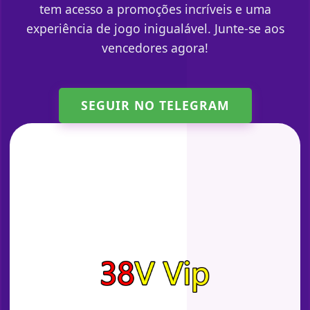
tem acesso a promoções incríveis e uma
experiência de jogo inigualável. Junte-se aos
vencedores agora!
SEGUIR NO TELEGRAM