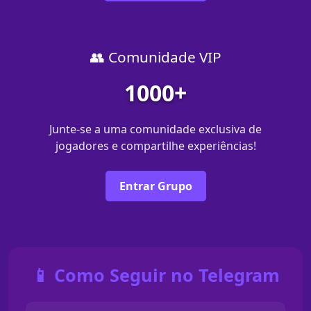
👥 Comunidade VIP
1000+
Junte-se a uma comunidade exclusiva de
jogadores e compartilhe experiências!
Entrar Grupo
📱 Como Seguir no Telegram