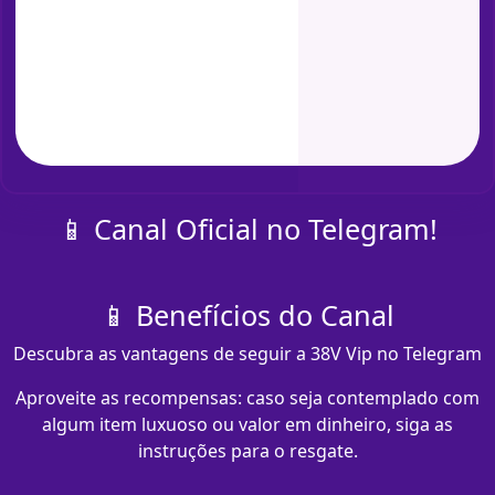
📱 Canal Oficial no Telegram!
📱 Benefícios do Canal
Descubra as vantagens de seguir a 38V Vip no Telegram
Aproveite as recompensas: caso seja contemplado com
algum item luxuoso ou valor em dinheiro, siga as
instruções para o resgate.