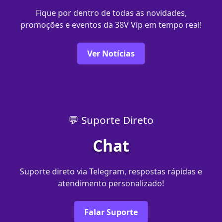
Fique por dentro de todas as novidades,
promoções e eventos da 38V Vip em tempo real!
Ver Notícias
💬 Suporte Direto
Chat
Suporte direto via Telegram, respostas rápidas e
atendimento personalizado!
Falar Suporte