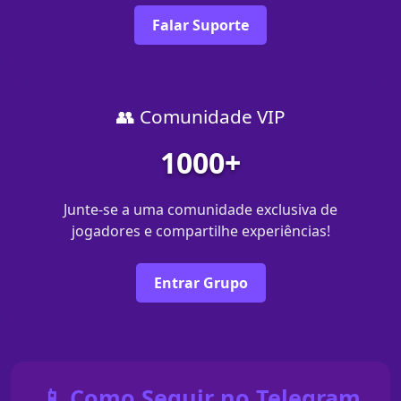
Falar Suporte
👥 Comunidade VIP
1000+
Junte-se a uma comunidade exclusiva de
jogadores e compartilhe experiências!
Entrar Grupo
📱 Como Seguir no Telegram