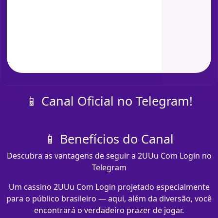
📱 Canal Oficial no Telegram!
📱 Benefícios do Canal
Descubra as vantagens de seguir a 2UUu Com Login no
Telegram
Um cassino 2UUu Com Login projetado especialmente
para o público brasileiro — aqui, além da diversão, você
encontrará o verdadeiro prazer de jogar.