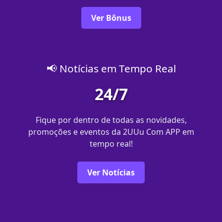
Ver Bônus
📢 Notícias em Tempo Real
24/7
Fique por dentro de todas as novidades,
promoções e eventos da 2UUu Com APP em
tempo real!
Ver Notícias