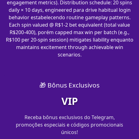
engagement metrics). Distribution schedule: 20 spins
daily × 10 days, engineered para drive habitual login
behavior estabelecendo routine gameplay patterns.
Each spin valued @ R$1-2 bet equivalent (total value
R$200-400), porém capped max win per batch (e.g.,
R$100 per 20-spin session) mitigates liability enquanto
maintains excitement through achievable win
scenarios.
🎁 Bônus Exclusivos
VIP
Receba bônus exclusivos do Telegram,
promoções especiais e códigos promocionais
únicos!