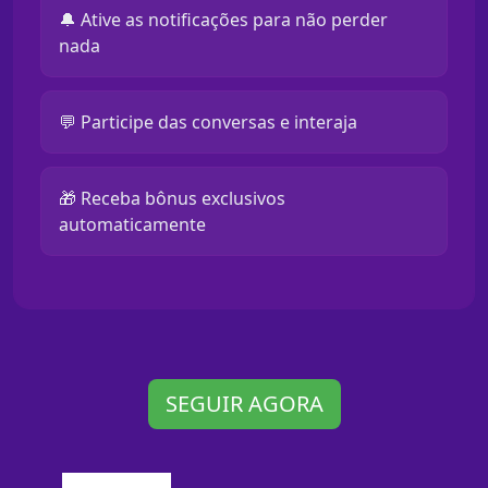
🔔 Ative as notificações para não perder
nada
💬 Participe das conversas e interaja
🎁 Receba bônus exclusivos
automaticamente
SEGUIR AGORA