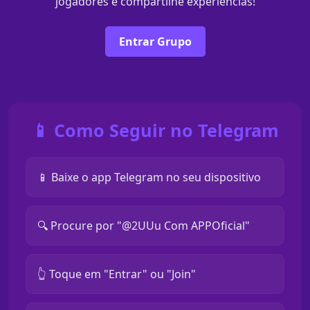
jogadores e compartilhe experiências!
Entrar Grupo
📱 Como Seguir no Telegram
📱 Baixe o app Telegram no seu dispositivo
🔍 Procure por "@2UUu Com APPOficial"
👆 Toque em "Entrar" ou "Join"