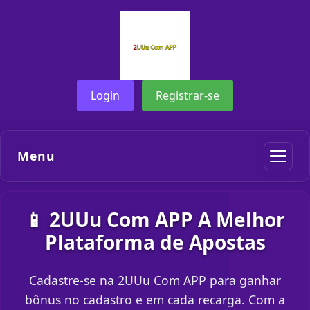
Login
Registrar-se
Menu
📱 2UUu Com APP A Melhor
Plataforma de Apostas
Cadastre-se na 2UUu Com APP para ganhar
bônus no cadastro e em cada recarga. Com a